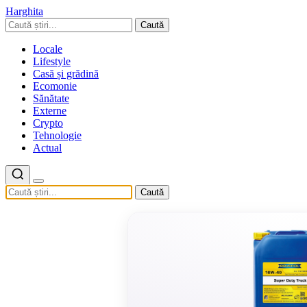
Harghita
Caută
Locale
Lifestyle
Casă și grădină
Ecomonie
Sănătate
Externe
Crypto
Tehnologie
Actual
Caută