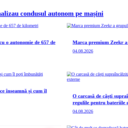
nalizau condusul autonom pe mașini
 cu o autonomie de 657 de
Marca premium Zeekr a g
04.08.2026
 ce înseamnă și cum îl
O carcasă de căști supra
regulile pentru bateriile 
04.08.2026