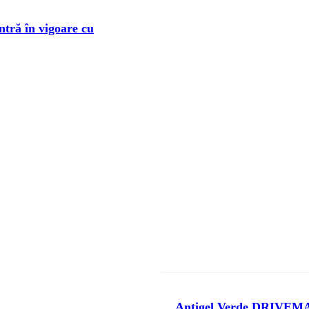
ntră în vigoare cu
Antigel Verde DRIVEM