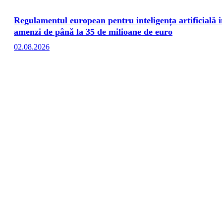
Regulamentul european pentru inteligența artificială i
amenzi de până la 35 de milioane de euro
02.08.2026