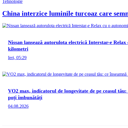
Tehnologie
China interzice luminile turcoaz care sem
Nissan lansează autorulota electrică Interstar-e Relax
kilometri
Ieri, 05:29
VO2 max, indicatorul de longevitate de pe ceasul tău:
poți îmbunătăți
04.08.2026