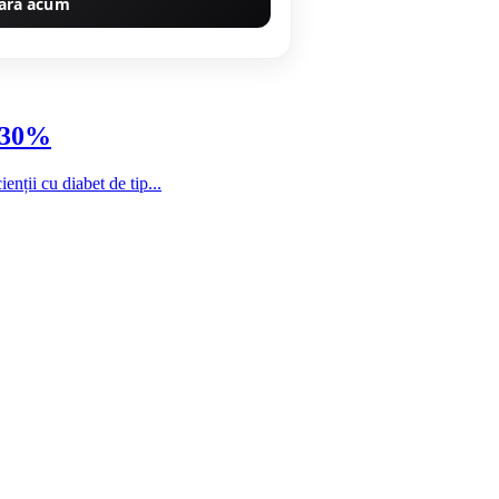
ără acum
e 30%
nții cu diabet de tip...