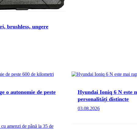
i, brushless, ungere
ge o autonomie de peste
Hyundai Ioniq 6 N este m
personalități distincte
03.08.2026