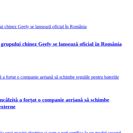
rupului chinez Geely se lansează oficial în România
încălzită a forțat o companie aeriană să schimbe
externe