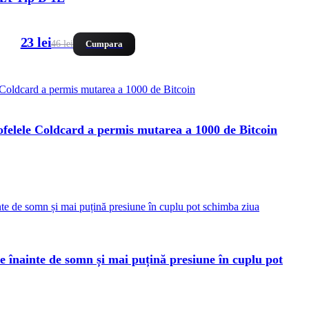
23 lei
46 lei
Cumpara
tofelele Coldcard a permis mutarea a 1000 de Bitcoin
e înainte de somn și mai puțină presiune în cuplu pot