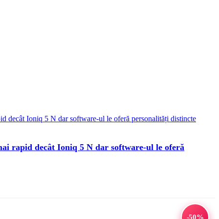
ai rapid decât Ioniq 5 N dar software-ul le oferă
-50%