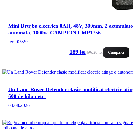
Mini Drujba electrica 8AH, 48V, 300mm, 2 acumulator
automata, 1800w, CAMPION CMP1756
Ieri, 05:29
189 lei
496,20 lei
Cumpara
Un Land Rover Defender clasic modificat electric atin
600 de kilometri
03.08.2026