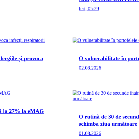
Ieri, 05:29
lergiile și provoca
O vulnerabilitate în por
02.08.2026
până la 27% la eMAG
O rutină de 30 de secund
schimba ziua următoare
01.08.2026