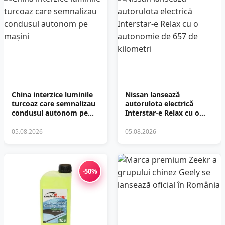
China interzice luminile
Nissan lansează
turcoaz care semnalizau
autorulota electrică
condusul autonom pe
Interstar-e Relax cu o
mașini
autonomie de 657 de
kilometri
05.08.2026
05.08.2026
-50%