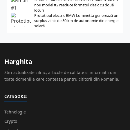
nou model #2 readuce formatul clasic cu două
locuri
Prototipul electric BMW Luminetta generează un
surplus zilnic de 50 km de autonomie din energie
solară
Harghita
Stiri actualizate zilnic, articole de calitate si informatii din
toate domeniile care conteaza pentru cititorii din Romania.
CATEGORII
Tehnologie
Crypto