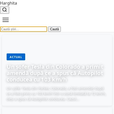
Harghita
Caută
ACTUAL
Un șofer Tesla din Colorado a primit
amendă după ce a spus că Autopilot
conducea cu 103 km/h
Un șofer Tesla din Parker, Colorado, a fost amendat după
ce a fost prins cu 103 km/h într-o zonă limitată la 72 km/h,
deși a spus că Autopilot conducea. Cazul...