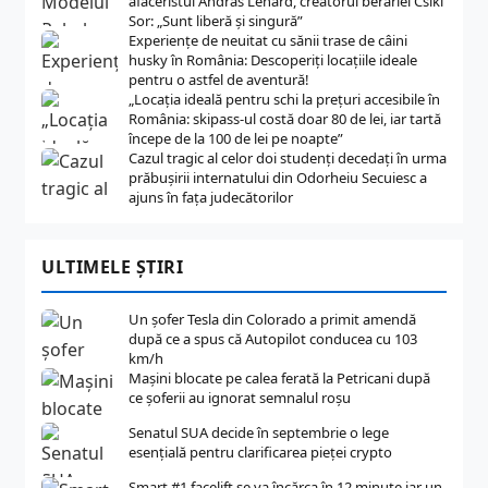
afaceristul Andras Lenard, creatorul berăriei Csiki
Sor: „Sunt liberă și singură”
Experiențe de neuitat cu sănii trase de câini
husky în România: Descoperiți locațiile ideale
pentru o astfel de aventură!
„Locația ideală pentru schi la prețuri accesibile în
România: skipass-ul costă doar 80 de lei, iar tartă
începe de la 100 de lei pe noapte”
Cazul tragic al celor doi studenți decedați în urma
prăbușirii internatului din Odorheiu Secuiesc a
ajuns în fața judecătorilor
ULTIMELE ȘTIRI
Un șofer Tesla din Colorado a primit amendă
după ce a spus că Autopilot conducea cu 103
km/h
Mașini blocate pe calea ferată la Petricani după
ce șoferii au ignorat semnalul roșu
Senatul SUA decide în septembrie o lege
esențială pentru clarificarea pieței crypto
Smart #1 facelift se va încărca în 12 minute iar un