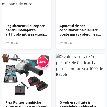
Regulamentul european
Aparatul de aer
pentru inteligența
condiționat neigienizat
artificială intră în vigoare
poate agrava alergiile și
cu amenzi de până la 35
provoca infecții
de milioane de euro
respiratorii
02.08.2026
02.08.2026
-66%
Flex Polizor unghiular
O vulnerabilitate în
125mm cu 2 acumulatori
portofelele Coldcard a