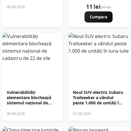
11 lei
06.08.2026
21 lei
Cumpara
Vulnerabilități
Noul SUV electric Subaru
elementare blochează
Trailseeker a vândut
sistemul național de
peste 1.000 de unități în
cadastru de 22 de zile
luna iulie
06.08.2026
05.08.2026