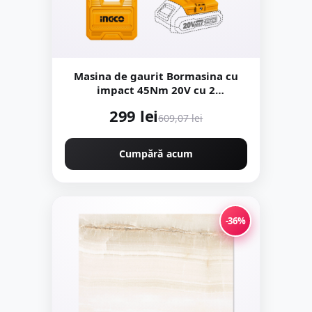
Masina de gaurit Bormasina cu
impact 45Nm 20V cu 2
Acumulatori mandrina metal
299 lei
Ingco CIDLI2002
609,07 lei
Cumpără acum
-36%