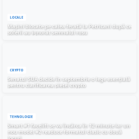
LOCALE
Mașini blocate pe calea ferată la Petricani după ce
șoferii au ignorat semnalul roșu
CRYPTO
Senatul SUA decide în septembrie o lege esențială
pentru clarificarea pieței crypto
TEHNOLOGIE
Smart #1 facelift se va încărca în 12 minute iar un
nou model #2 readuce formatul clasic cu două
locuri