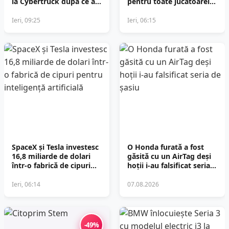
la Cybertruck după ce a
pentru toate jucătoarele
recunoscut probleme de
de tenis
fiabilitate
Ieri, 09:25
Ieri, 06:15
SpaceX și Tesla investesc
O Honda furată a fost
16,8 miliarde de dolari
găsită cu un AirTag deși
într-o fabrică de cipuri
hoții i-au falsificat seria
pentru inteligență
de șasiu
artificială
Ieri, 06:14
07.08.2026
-49%