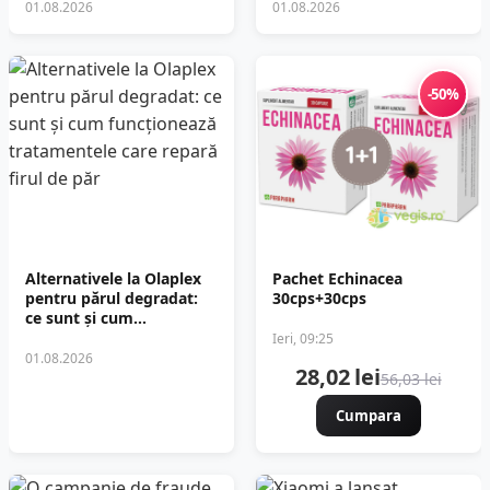
următoare
01.08.2026
01.08.2026
-50%
Alternativele la Olaplex
Pachet Echinacea
pentru părul degradat:
30cps+30cps
ce sunt și cum
funcționează
Ieri, 09:25
tratamentele care repară
01.08.2026
28,02 lei
firul de păr
56,03 lei
Cumpara