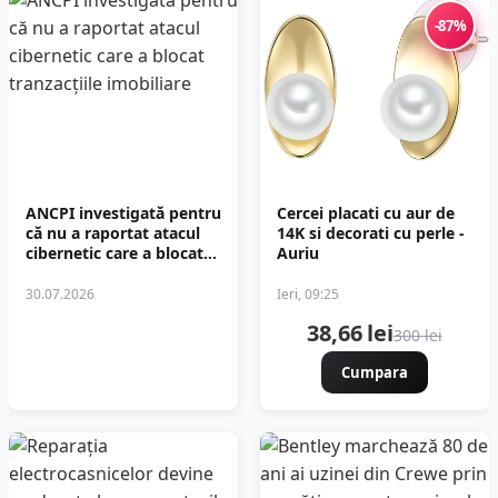
-87%
ANCPI investigată pentru
Cercei placati cu aur de
că nu a raportat atacul
14K si decorati cu perle -
cibernetic care a blocat
Auriu
tranzacțiile imobiliare
30.07.2026
Ieri, 09:25
38,66 lei
300 lei
Cumpara