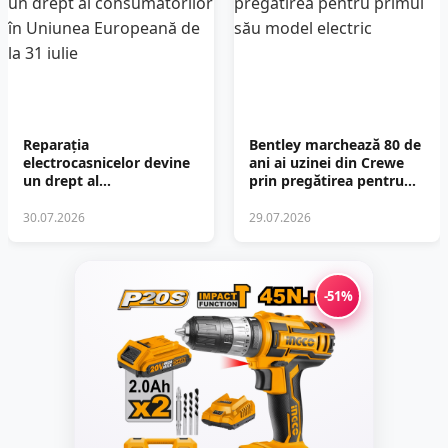
Reparația
Bentley marchează 80 de
electrocasnicelor devine
ani ai uzinei din Crewe
un drept al
prin pregătirea pentru
consumatorilor în
primul său model electric
Uniunea Europeană de la
30.07.2026
29.07.2026
31 iulie
-51%