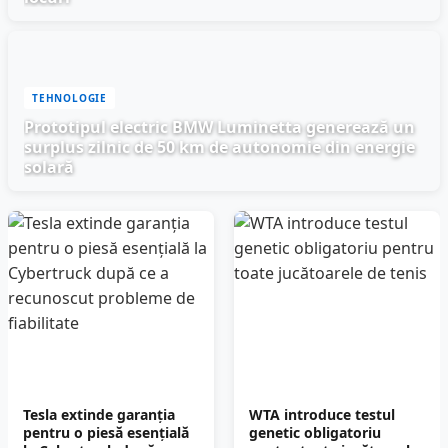
TEHNOLOGIE
Prototipul electric BMW Luminetta generează un
surplus zilnic de 50 km de autonomie din energie
solară
Tesla extinde garanția
WTA introduce testul
pentru o piesă esențială
genetic obligatoriu