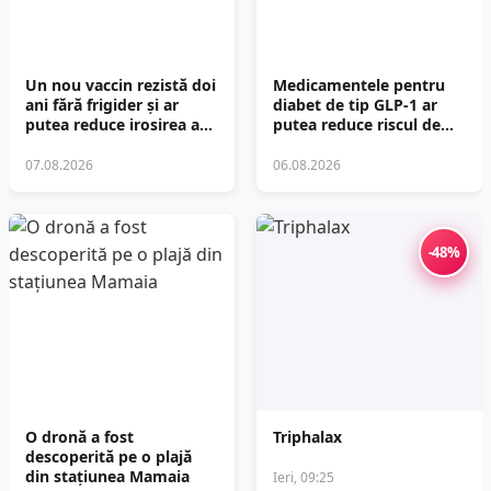
Un nou vaccin rezistă doi
Medicamentele pentru
ani fără frigider și ar
diabet de tip GLP-1 ar
putea reduce irosirea a
putea reduce riscul de
jumătate din doze
fracturi cu peste 30%
07.08.2026
06.08.2026
-48%
O dronă a fost
Triphalax
descoperită pe o plajă
din stațiunea Mamaia
Ieri, 09:25