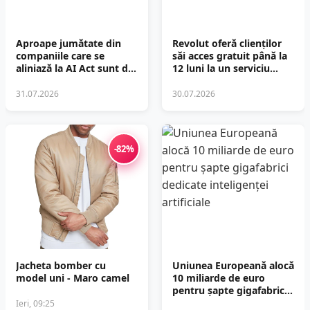
Aproape jumătate din
Revolut oferă clienților
companiile care se
săi acces gratuit până la
aliniază la AI Act sunt din
12 luni la un serviciu
afara Uniunii Europene
premium OpenAI
31.07.2026
30.07.2026
-82%
Jacheta bomber cu
Uniunea Europeană alocă
model uni - Maro camel
10 miliarde de euro
pentru șapte gigafabrici
dedicate inteligenței
Ieri, 09:25