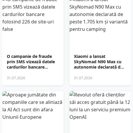
O campanie de fraude
Xiaomi a lansat
prin SMS vizează datele
SkyNomad N90 Max cu
cardurilor bancare
autonomie declarată de
folosind 226 de site-uri
peste 1.705 km și
false
variantă pentru camping
31.07.2026
31.07.2026