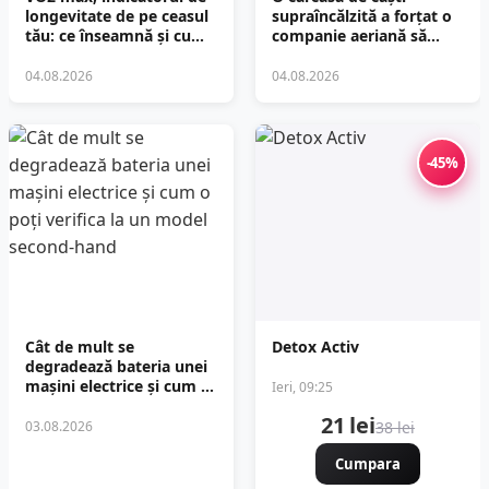
longevitate de pe ceasul
supraîncălzită a forțat o
tău: ce înseamnă și cum
companie aeriană să
îl poți îmbunătăți
schimbe regulile pentru
bateriile externe
04.08.2026
04.08.2026
-45%
Cât de mult se
Detox Activ
degradează bateria unei
mașini electrice și cum o
Ieri, 09:25
poți verifica la un model
21 lei
second-hand
03.08.2026
38 lei
Cumpara