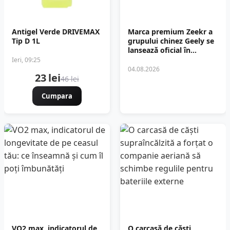
Antigel Verde DRIVEMAX
Marca premium Zeekr a
Tip D 1L
grupului chinez Geely se
lansează oficial în
România
Ieri, 09:25
04.08.2026
23 lei
46 lei
Cumpara
VO2 max, indicatorul de
O carcasă de căști