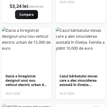
artificiale
30.07.2026
53,24 lei
296,99 lei
Cumpara
Dacia a înregistrat
Cazul bărbatului slovac
designul unui nou
care a ales sinuciderea
vehicul electric urban de
asistată în Elveția.
15.000 de euro
Familia a plătit 10.000 de
euro
30.07.2026
30.07.2026