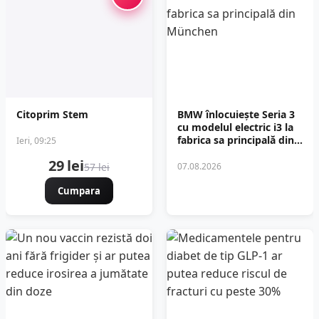
Citoprim Stem
BMW înlocuiește Seria 3
cu modelul electric i3 la
fabrica sa principală din
Ieri, 09:25
München
29 lei
57 lei
07.08.2026
Cumpara