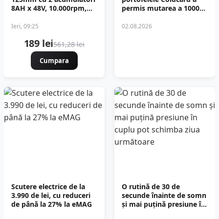
8AH x 48V, 10.000rpm,
permis mutarea a 1000
Protools Campion
de Bitcoin
CMP1253
Ieri, 09:25
02.08.2026
189 lei
561,28 lei
Cumpara
Scutere electrice de la
O rutină de 30 de
3.990 de lei, cu reduceri
secunde înainte de somn
de până la 27% la eMAG
și mai puțină presiune în
cuplu pot schimba ziua