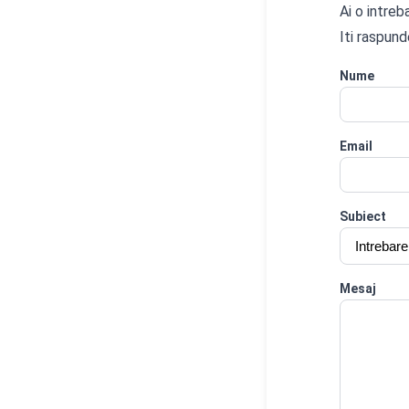
Ai o intreb
Iti raspund
Nume
Email
Subiect
Mesaj