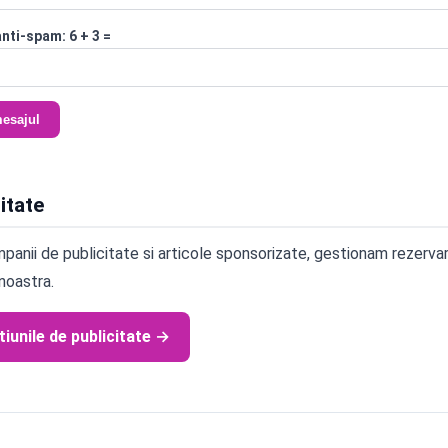
anti-spam:
6 + 3 =
mesajul
itate
anii de publicitate si articole sponsorizate, gestionam rezervari
noastra.
tiunile de publicitate →