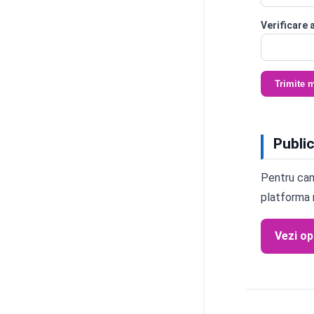
Verificare 
Trimite 
Public
Pentru camp
platforma 
Vezi op