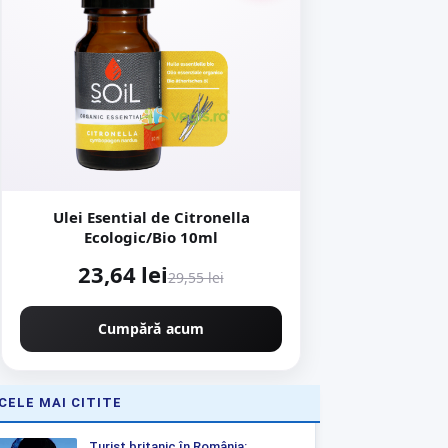
Ulei Esential de Citronella
Ecologic/Bio 10ml
23,64 lei
29,55 lei
Cumpără acum
CELE MAI CITITE
Turist britanic în România: