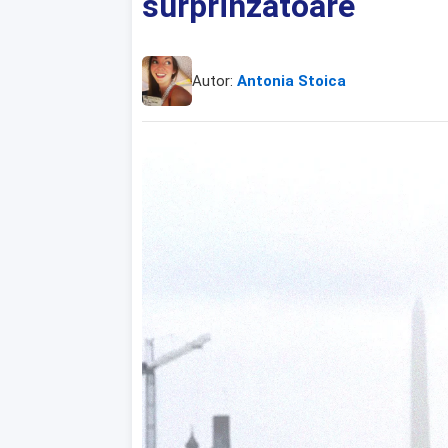
surprinzătoare
Autor:
Antonia Stoica