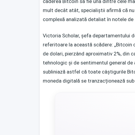
căderea Bitcoin să fie una dintre cele m
mult decât atât, specialiștii afirmă că nu
complexă analizată detaliat în notele de c
Victoria Scholar, șefa departamentului de i
referitoare la această scădere: „Bitcoin
de dolari, pierzând aproximativ 2%, din 
tehnologic și de sentimentul general de a
subliniază astfel că toate câștigurile Bi
moneda digitală se tranzacționează sub ni