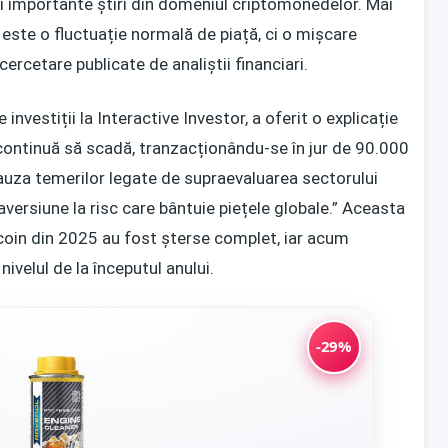
ai importante știri din domeniul criptomonedelor. Mai
 este o fluctuație normală de piață, ci o mișcare
ercetare publicate de analiștii financiari.
nvestiții la Interactive Investor, a oferit o explicație
 continuă să scadă, tranzacționându-se în jur de 90.000
cauza temerilor legate de supraevaluarea sectorului
versiune la risc care bântuie piețele globale.” Aceasta
tcoin din 2025 au fost șterse complet, iar acum
velul de la începutul anului.
-29%