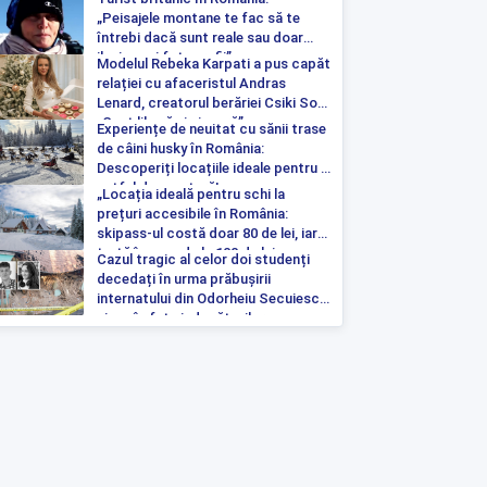
„Peisajele montane te fac să te
întrebi dacă sunt reale sau doar
iluzia unei fotografii”
Modelul Rebeka Karpati a pus capăt
relației cu afaceristul Andras
Lenard, creatorul berăriei Csiki Sor:
„Sunt liberă și singură”
Experiențe de neuitat cu sănii trase
de câini husky în România:
Descoperiți locațiile ideale pentru o
astfel de aventură!
„Locația ideală pentru schi la
prețuri accesibile în România:
skipass-ul costă doar 80 de lei, iar
tartă începe de la 100 de lei pe
Cazul tragic al celor doi studenți
noapte”
decedați în urma prăbușirii
internatului din Odorheiu Secuiesc a
ajuns în fața judecătorilor