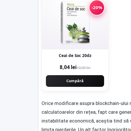
-20%
Ceai de Soc 20dz
8,04 lei
10,05 lei
Cumpără
Orice modificare asupra blockchain-ului n
calculatoarelor din rețea, fapt care gener
instabilitate economică, aceștia tind să
limita pierderile. Un alt factor îngrijorăto