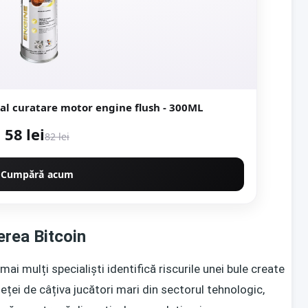
al curatare motor engine flush - 300ML
58 lei
82 lei
Cumpără acum
erea Bitcoin
ai mulți specialiști identifică riscurile unei bule create
ieței de câțiva jucători mari din sectorul tehnologic,