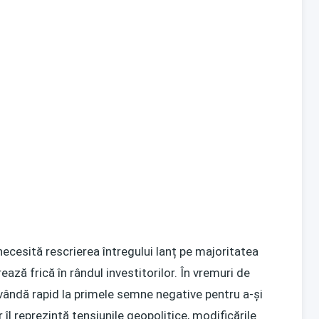
ecesită rescrierea întregului lanț pe majoritatea
ează frică în rândul investitorilor. În vremuri de
 vândă rapid la primele semne negative pentru a-și
r îl reprezintă tensiunile geopolitice, modificările