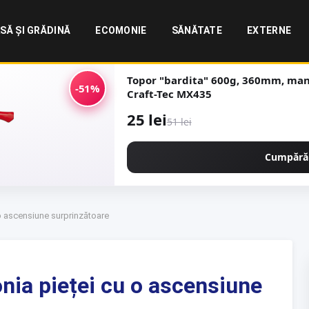
SĂ ȘI GRĂDINĂ
ECOMONIE
SĂNĂTATE
EXTERNE
Topor "bardita" 600g, 360mm, mane
-51%
Craft-Tec MX435
25 lei
51 lei
Cumpără
o ascensiune surprinzătoare
nia pieței cu o ascensiune