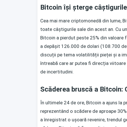
Bitcoin își șterge câștiguril
Cea mai mare criptomonedă din lume, Bitc
toate câștigurile sale din acest an. Cu u
Bitcoin a pierdut peste 25% din valoare f
a depășit 126.000 de dolari (108.700 de
discuții pe tema volatilității pieței și a 
întreabă care ar putea fi direcția viitoa
de incertitudini.
Scăderea bruscă a Bitcoin: C
În ultimele 24 de ore, Bitcoin a ajuns la 
reprezentând o scădere de aproape 30% f
a înregistrat o ușoară revenire, trendul 