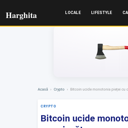
Harghita
LOCALE
LIFESTYLE
CA
Acasă
›
Crypto
›
Bitcoin ucide monotonia pieței cu 
CRYPTO
Bitcoin ucide monoto