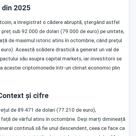
e din 2025
oin, a înregistrat o cădere abruptă, ștergând astfel
n preț sub 92.000 de dolari (79.000 de euro) pe unitate,
ață de maximul istoric atins în octombrie, când prețul
 euro). Această scădere drastică a generat un val de
impactului său asupra capital markets, iar investitorii se
re a acestei criptomonede într-un climat economic plin
ontext și cifre
prețul de 89.471 de dolari (77.210 de euro),
ață de vârful atins în octombrie. Deși marți dimineață
general continuă să fie unul descendent, ceea ce face ca