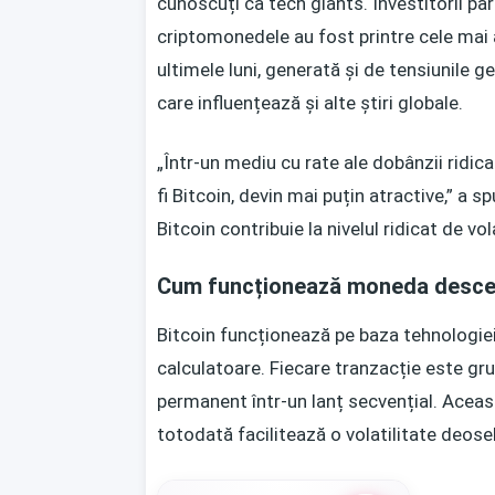
cunoscuți ca tech giants. Investitorii par
criptomonedele au fost printre cele mai a
ultimele luni, generată și de tensiunile ge
care influențează și alte știri globale.
„Într-un mediu cu rate ale dobânzii ridica
fi Bitcoin, devin mai puțin atractive,” a
Bitcoin contribuie la nivelul ridicat de vol
Cum funcționează moneda descen
Bitcoin funcționează pe baza tehnologiei 
calculatoare. Fiecare tranzacție este grup
permanent într-un lanț secvențial. Aceas
totodată facilitează o volatilitate deose