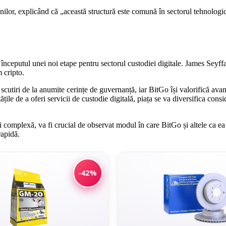
nilor, explicând că „această structură este comună în sectorul tehnologic,
ceputul unei noi etape pentru sectorul custodiei digitale. James Seyffart
 cripto.
utiri de la anumite cerințe de guvernanță, iar BitGo își valorifică avan
le de a oferi servicii de custodie digitală, piața se va diversifica conside
 complexă, va fi crucial de observat modul în care BitGo și altele ca ea s
rapidă.
-42%