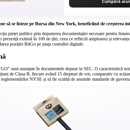
Cumpără ac
ne să se listeze pe Bursa din New York, beneficiind de creșterea inte
recția pieței publice prin depunerea documentației necesare pentru list
o prezență extinsă în 100 de țări, ceea ce reflectă amploarea și relevanța
darea poziției BitGo pe piața custodiei digitale.
nă
TGO” sunt anunțate în documentele depuse la SEC. O caracteristică notabi
țiuni de Clasa B, fiecare având 15 drepturi de vot, comparativ cu acțiu
 reglementărilor NYSE și să fie scutită de anumite standarde de guvern