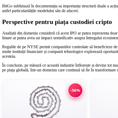
BitGo subliniază în documentația sa importanța structurii duale a acțiu
astfel particularitățile modelului său de afaceri.
Perspective pentru piața custodiei cripto
Analiștii din domeniu consideră că acest IPO ar putea reprezenta doar în
listare ar putea avea un impact semnificativ asupra întregului ecosistem
Regulile de pe NYSE permit companiilor controlate să beneficieze de sc
multe instituții financiare și companii tehnologice explorează oportunități
acesteia.
În concluzie, pe măsură ce această industrie înflorește și devine tot mai
pe piața globală, într-un domeniu care continuă să fie în transformare 
-56%