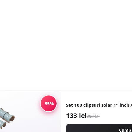
-55%
Set 100 clipsuri solar 1'' inch 
133 lei
298 lei
Cump