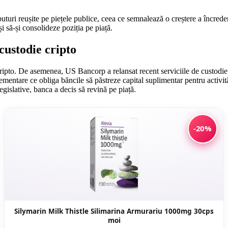
turi reușite pe piețele publice, ceea ce semnalează o creștere a încrederii
 și să-și consolideze poziția pe piață.
 custodie cripto
pto. De asemenea, US Bancorp a relansat recent serviciile de custodie ad
entare ce obliga băncile să păstreze capital suplimentar pentru activită
gislative, banca a decis să revină pe piață.
-20%
Silymarin Milk Thistle Silimarina Armurariu 1000mg 30cps
moi