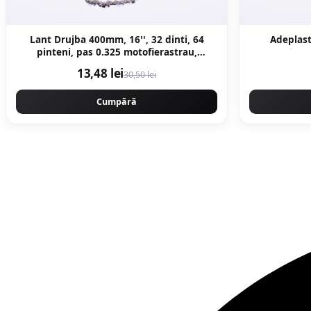
Lant Drujba 400mm, 16'', 32 dinti, 64
Adeplast
pinteni, pas 0.325 motofierastrau,
Campion PROFESSIONAL CMP1477
13,48 lei
30,50 lei
Cumpără