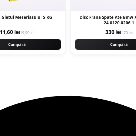
 Gletul Meseriasului 5 KG
Disc Frana Spate Ate Bmw 
24.0120-0206.1
11,60 lei
330 lei
19,90 lei
470 lei
Cumpără
Cumpără