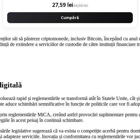
27,59 lei
34,50 lei
Cumpără
ilor săi să păstreze criptomonede, inclusiv Bitcoin, începând cu anul ur
ință de extindere a serviciilor de custodie de către instituții financiare tr
igitală
voluează rapid și reglementările se transformă atât în Statele Unite, câ
 aduce schimbări semnificative în funcție de politicile care vor fi adop
rin reglementările MiCA, creând astfel provocări suplimentare pentru 
egiile în acest peisaj în continuă schimbare.
formările legislative sugerează că va exista o competiție acerbă pentru dom
și adapteze serviciile. Inovația și conformitatea cu reglementările vor juc