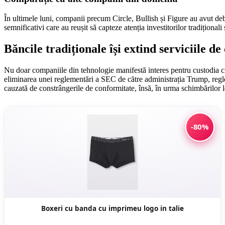
În ultimele luni, companii precum Circle, Bullish și Figure au avut debu
semnificativi care au reușit să capteze atenția investitorilor tradiționali
Băncile tradiționale își extind serviciile de
Nu doar companiile din tehnologie manifestă interes pentru custodia cri
eliminarea unei reglementări a SEC de către administrația Trump, reglem
cauzată de constrângerile de conformitate, însă, în urma schimbărilor le
-80%
Boxeri cu banda cu imprimeu logo in talie