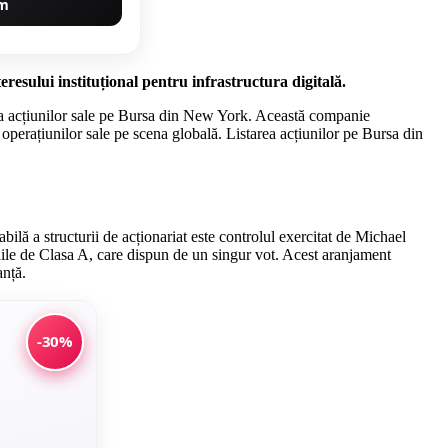
um
resului instituțional pentru infrastructura digitală.
area acțiunilor sale pe Bursa din New York. Această companie
 operațiunilor sale pe scena globală. Listarea acțiunilor pe Bursa din
lă a structurii de acționariat este controlul exercitat de Michael
nile de Clasa A, care dispun de un singur vot. Acest aranjament
anță.
-30%