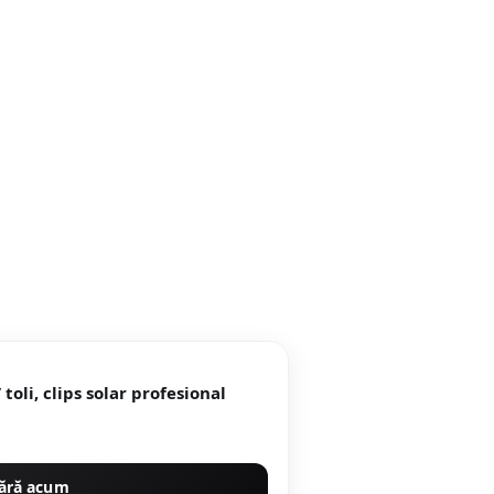
/ toli, clips solar profesional
ără acum