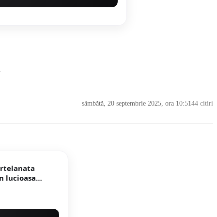
i
sâmbătă, 20 septembrie 2025, ora 10:51
44 citiri
ortelanata
rala