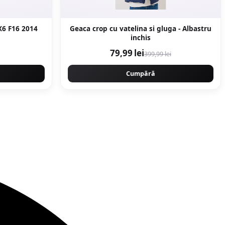
X6 F16 2014
Geaca crop cu vatelina si gluga - Albastru
inchis
79,99 lei
399,99 lei
Cumpără