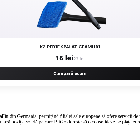
K2 PERIE SPALAT GEAMURI
16 lei
23 lei
Cumpără acum
aFin din Germania, permițând filialei sale europene să ofere servicii de t
ză poziția solidă pe care BitGo dorește să o consolideze pe piața euro