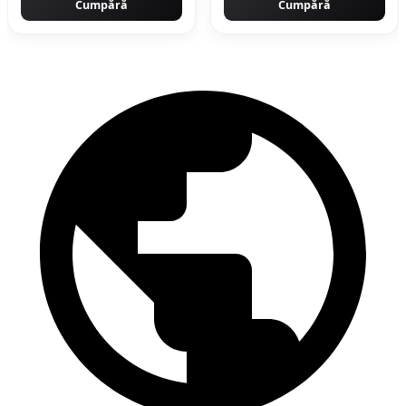
Cumpără
ORIGINAL Protools
Cumpără
CMP1612