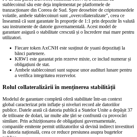
stablecoinul său este deja implementat pe platformele de
tranzacționare din Coreea de Sud. Spre deosebire de criptomonedele
volatile, ambele stablecoinuri sunt „overcollateralizate”, ceea ce
înseamnă că sunt garantate în proporție de 1:1 prin depozite în valută
sau instrumente de datorie guvernamentală. Acest model de
garantare asigură o stabilitate crescută și o încredere mai mare pentru
utilizatori.
Fiecare token AxCNH este susținut de yuani depozitați la
bănci partenere.
KRW1 este garantat prin rezerve mixte, ce includ numerar și
obligațiuni de stat.
Ambele stablecoinuri sunt supuse unor audituri lunare pentru
a verifica integritatea rezervelor.
Rolul collateralizării în menținerea stabilității
Modelul de garantare completă oferă stabilitate într-un context
global caracterizat prin inflație și niveluri record ale datoriilor
publice. Datele arată că datoria publică a Statelor Unite a depășit 37
de trilioane de dolari, iar multe alte țări se confruntă cu provocări
similare. Prin achiziționarea de obligațiuni guvernamentale,
companiile emitente permit utilizatorilor să devină indirect investitori
în datoria națională, ceea ce reduce presiunea asupra bugetelor