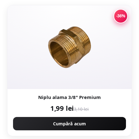
-36%
Niplu alama 3/8" Premium
1,99 lei
3,10 lei
Cumpără acum