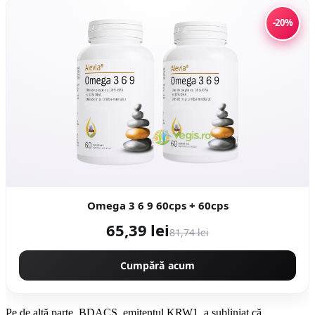
-20%
Omega 3 6 9 60cps + 60cps
65,39 lei
81,74 lei
Cumpără acum
Pe de altă parte, BDACS, emitentul KRW1, a subliniat că