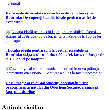
Experiențe de neuitat cu sănii trase de câini husky în
România: Descoperiți locațiile ideale pentru o astfel de
aventură!
„Locația ideală pentru schi la prețuri accesibile în
România: skipass-ul costă doar 80 de lei, iar tartă începe de
la 100 de lei pe noapte”
Cazul tragic al celor doi studenți decedați în urma
prăbușirii internatului din Odorheiu Secuiesc a ajuns în
fața judecătorilor
Articole similare