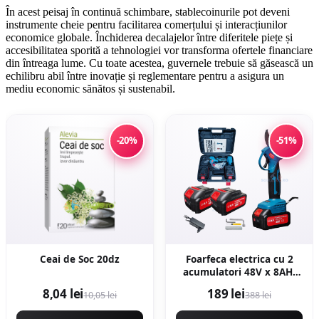
În acest peisaj în continuă schimbare, stablecoinurile pot deveni
instrumente cheie pentru facilitarea comerțului și interacțiunilor
economice globale. Închiderea decalajelor între diferitele piețe și
accesibilitatea sporită a tehnologiei vor transforma ofertele financiare
din întreaga lume. Cu toate acestea, guvernele trebuie să găsească un
echilibru abil între inovație și reglementare pentru a asigura un
mediu economic sănătos și sustenabil.
-20%
-51%
Ceai de Soc 20dz
Foarfeca electrica cu 2
acumulatori 48V x 8AH,
pentru gradina, diametru
8,04 lei
189 lei
10,05 lei
388 lei
taiere 27mm, Valiza,
profesional e-XPERT