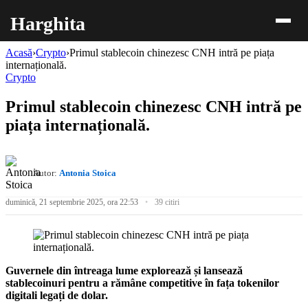
Harghita
Acasă
›
Crypto
›
Primul stablecoin chinezesc CNH intră pe piața
internațională.
Crypto
Primul stablecoin chinezesc CNH intră pe
piața internațională.
Autor:
Antonia Stoica
duminică, 21 septembrie 2025, ora 22:53
39 citiri
Guvernele din întreaga lume explorează și lansează
stablecoinuri pentru a rămâne competitive în fața tokenilor
digitali legați de dolar.