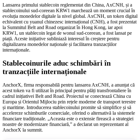
Lansarea primului stablecoin reglementat din China, AxCNH, și a
stablecoinului sud-coreean KRW1 marchează un moment crucial în
evoluția monedelor digitale la nivel global. AxCNH, un token digital
echivalent cu yuanul chinezesc internațional (CNH), a fost prezentat
la Summitul Belt and Road organizat în Hong Kong, iar apoi
KRW1, un stablecoin legat de wonul sud-coreean, a fost lansat pe
piață. Aceste inițiative subliniază interesul în creștere pentru
digitalizarea monedelor naționale și facilitarea tranzacțiilor
internaționale.
Stablecoinurile aduc schimbări în
tranzacțiile internaționale
AnchorX, firma responsabilă pentru lansarea AxCNH, a anunțat că
acest token va fi utilizat în principal pentru plăți transfrontaliere în
cadrul inițiativei Belt and Road. Proiectul se conectează China cu
Europa și Orientul Mijlociu prin rețele moderne de transport terestre
și maritime. Introducerea stablecoinului promite să simplifice și să
accelereze schimburile comerciale, oferind o alternativă la sistemele
financiare tradiționale. „Aceasta este o extensie firească a strategiei
noastre de modernizare financiară,” a declarat un reprezentant al
AnchorX la summit.