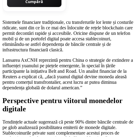
Cumpără
Sistemele financiare tradiționale, cu transferurile lor lente și costurile
ridicate, sunt din ce în ce mai des înlocuite de rețele blockchain care
permit decontări rapide și accesibile. Oricine dispune de un telefon
mobil și de un portofel digital poate accesa stablecoinuri,
eliminându-se astfel dependența de băncile centrale și de
infrastructura financiară clasică.
Lansarea AxCNH reprezintă pentru China o strategie de extindere a
influenței yuanului pe piețele emergente, în special în țările
participante la inițiativa Belt and Road. Un analist financiar de la
Reuters a explicat că, „dacă yuanul digital devine moneda aleasă
pentru comerțul transfrontalier, acest lucru ar putea diminua
dependența globală de dolarul american.”
Perspective pentru viitorul monedelor
digitale
Tendințele actuale sugerează că peste 90% dintre băncile centrale de
pe glob analizează posibilitatea emiterii de monede digitale.
Stablecoinurile private sunt complementare acestui proces de