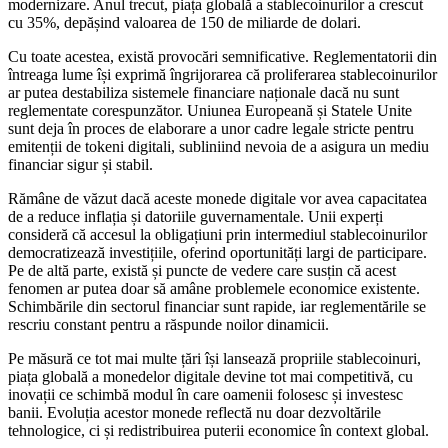
modernizare. Anul trecut, piața globală a stablecoinurilor a crescut
cu 35%, depășind valoarea de 150 de miliarde de dolari.
Cu toate acestea, există provocări semnificative. Reglementatorii din
întreaga lume își exprimă îngrijorarea că proliferarea stablecoinurilor
ar putea destabiliza sistemele financiare naționale dacă nu sunt
reglementate corespunzător. Uniunea Europeană și Statele Unite
sunt deja în proces de elaborare a unor cadre legale stricte pentru
emitenții de tokeni digitali, subliniind nevoia de a asigura un mediu
financiar sigur și stabil.
Rămâne de văzut dacă aceste monede digitale vor avea capacitatea
de a reduce inflația și datoriile guvernamentale. Unii experți
consideră că accesul la obligațiuni prin intermediul stablecoinurilor
democratizează investițiile, oferind oportunități largi de participare.
Pe de altă parte, există și puncte de vedere care susțin că acest
fenomen ar putea doar să amâne problemele economice existente.
Schimbările din sectorul financiar sunt rapide, iar reglementările se
rescriu constant pentru a răspunde noilor dinamicii.
Pe măsură ce tot mai multe țări își lansează propriile stablecoinuri,
piața globală a monedelor digitale devine tot mai competitivă, cu
inovații ce schimbă modul în care oamenii folosesc și investesc
banii. Evoluția acestor monede reflectă nu doar dezvoltările
tehnologice, ci și redistribuirea puterii economice în context global.