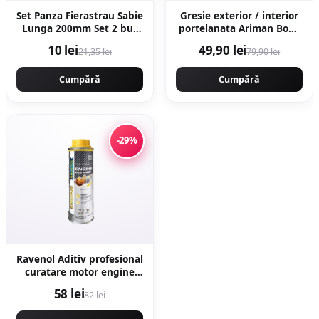
Set Panza Fierastrau Sabie
Gresie exterior / interior
Lunga 200mm Set 2 buc
portelanata Ariman Bone
Metal
60 x 60 cm mata
10 lei
49,90 lei
21,35 lei
79,90 lei
rectificata aspect ciment
Cumpără
Cumpără
-29%
Ravenol Aditiv profesional
curatare motor engine
flush - 300ML
58 lei
82 lei