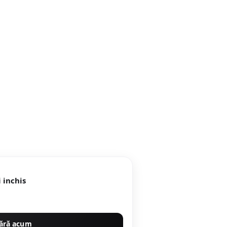
 inchis
ără acum