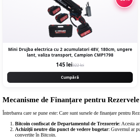
Mini Drujba electrica cu 2 acumulatori 48V, 180cm, ungere
lant, valiza transport, Campion CMP1798
145 lei
322 lei
Cumpără
Mecanisme de Finanțare pentru Rezervele 
Întrebarea care se pune este: Care sunt sursele de finanțare pentru Re
Bitcoin confiscat de Departamentul de Trezorerie
: Acesta a
Achiziții neutre din punct de vedere bugetar
: Guvernul ar pu
convertite în Bitcoin.