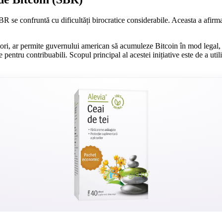
se confruntă cu dificultăți birocratice considerabile. Aceasta a afirmat
i, ar permite guvernului american să acumuleze Bitcoin în mod legal, pr
 pentru contribuabili. Scopul principal al acestei inițiative este de a util