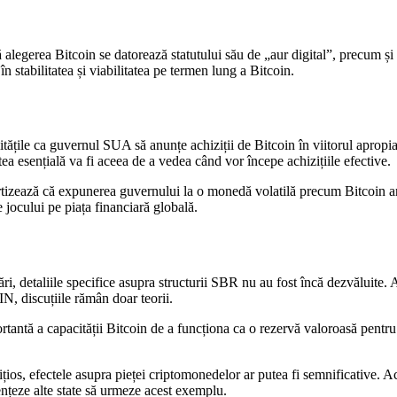
alegerea Bitcoin se datorează statutului său de „aur digital”, precum și c
 stabilitatea și viabilitatea pe termen lung a Bitcoin.
le ca guvernul SUA să anunțe achiziții de Bitcoin în viitorul apropiat. 
tea esențială va fi aceea de a vedea când vor începe achizițiile efective.
rtizează că expunerea guvernului la o monedă volatilă precum Bitcoin ar p
 jocului pe piața financiară globală.
, detaliile specifice asupra structurii SBR nu au fost încă dezvăluite. A
N, discuțiile rămân doar teorii.
ortantă a capacității Bitcoin de a funcționa ca o rezervă valoroasă pentru
s, efectele asupra pieței criptomonedelor ar putea fi semnificative. Ace
ențeze alte state să urmeze acest exemplu.