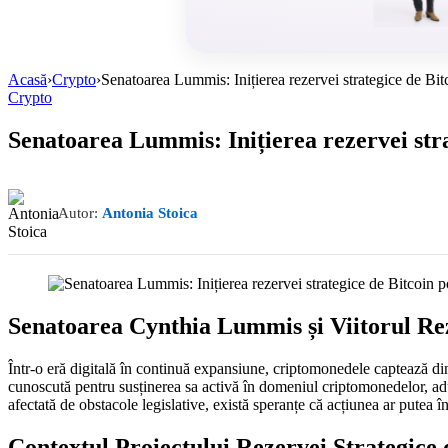
Acasă
›
Crypto
›
Senatoarea Lummis: Inițierea rezervei strategice de Bi
Crypto
Senatoarea Lummis: Inițierea rezervei stra
Autor:
Antonia Stoica
Senatoarea Cynthia Lummis și Viitorul Rez
Într-o eră digitală în continuă expansiune, criptomonedele captează din 
cunoscută pentru susținerea sa activă în domeniul criptomonedelor, adu
afectată de obstacole legislative, există speranțe că acțiunea ar putea 
Contextul Proiectului Rezervei Strategice 