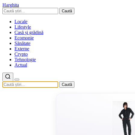
Harghita
Caută
Locale
Lifestyle
Casă și grădină
Ecomonie
Sănătate
Externe
Crypto
Tehnologie
Actual
Caută