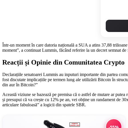
Într-un moment în care datoria națională a SUA a atins 37,88 trilioane
moment”, a continuat Lummis, făcând referire la un decret semnat de fos
Reacții și Opinie din Comunitatea Crypto
Declarațiile senatoarei Lummis au inputuri importante din partea comun
fost discutate implicațiile pe termen lung ale utilizării Bitcoin în stru
din aur în Bitcoin?”
Această viziune se bazează pe premisa că o astfel de mutare ar putea re
și presupui că va crește cu 12% pe an, vei obține un randament de 30x î
articulare fabuloasă” a logicii din spatele SBR.
-55%