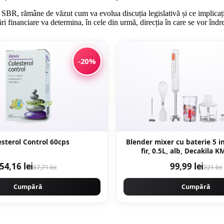
e SBR, rămâne de văzut cum va evolua discuția legislativă și ce implicați
ări financiare va determina, în cele din urmă, direcția în care se vor îndr
-20%
esterol Control 60cps
Blender mixer cu baterie 5 in
fir, 0.5L, alb, Decakila
54,16 lei
99,99 lei
67,71 lei
221 lei
Cumpără
Cumpără