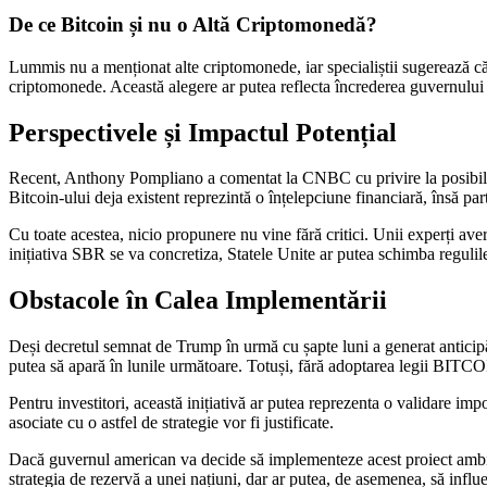
De ce Bitcoin și nu o Altă Criptomonedă?
Lummis nu a menționat alte criptomonede, iar specialiștii sugerează că 
criptomonede. Această alegere ar putea reflecta încrederea guvernului în
Perspectivele și Impactul Potențial
Recent, Anthony Pompliano a comentat la CNBC cu privire la posibilități
Bitcoin-ului deja existent reprezintă o înțelepciune financiară, însă par
Cu toate acestea, nicio propunere nu vine fără critici. Unii experți ave
inițiativa SBR se va concretiza, Statele Unite ar putea schimba regulile
Obstacole în Calea Implementării
Deși decretul semnat de Trump în urmă cu șapte luni a generat anticipări
putea să apară în lunile următoare. Totuși, fără adoptarea legii BITCOI
Pentru investitori, această inițiativă ar putea reprezenta o validare imp
asociate cu o astfel de strategie vor fi justificate.
Dacă guvernul american va decide să implementeze acest proiect ambițio
strategia de rezervă a unei națiuni, dar ar putea, de asemenea, să influ