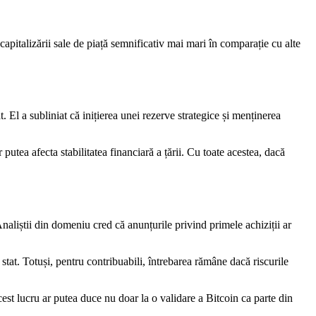
apitalizării sale de piață semnificativ mai mari în comparație cu alte
El a subliniat că inițierea unei rezerve strategice și menținerea
utea afecta stabilitatea financiară a țării. Cu toate acestea, dacă
naliștii din domeniu cred că anunțurile privind primele achiziții ar
 stat. Totuși, pentru contribuabili, întrebarea rămâne dacă riscurile
st lucru ar putea duce nu doar la o validare a Bitcoin ca parte din