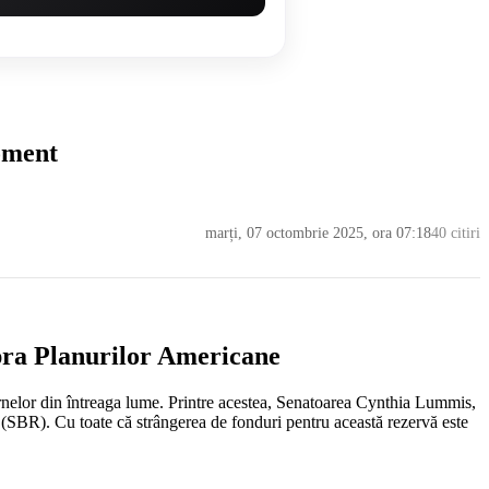
moment
marți, 07 octombrie 2025, ora 07:18
40 citiri
upra Planurilor Americane
uvernelor din întreaga lume. Printre acestea, Senatoarea Cynthia Lummis,
n (SBR). Cu toate că strângerea de fonduri pentru această rezervă este