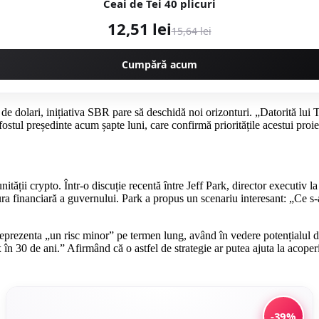
Ceai de Tei 40 plicuri
12,51 lei
15,64 lei
Cumpără acum
 de dolari, inițiativa SBR pare să deschidă noi orizonturi. „Datorită lu
tul președinte acum șapte luni, care confirmă prioritățile acestui proie
ității crypto. Într-o discuție recentă între Jeff Park, director executi
ctura financiară a guvernului. Park a propus un scenariu interesant: „Ce s-
prezenta „un risc minor” pe termen lung, având în vedere potențialul de 
n 30 de ani.” Afirmând că o astfel de strategie ar putea ajuta la acoperi
-39%