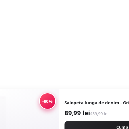
-80%
Salopeta lunga de denim - Gri
89,99 lei
439,99 lei
Cump