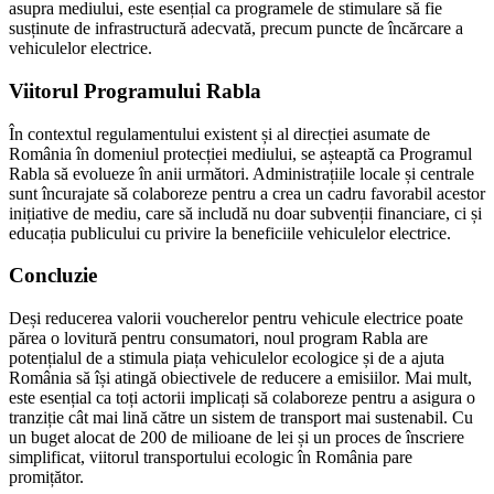
asupra mediului, este esențial ca programele de stimulare să fie
susținute de infrastructură adecvată, precum puncte de încărcare a
vehiculelor electrice.
Viitorul Programului Rabla
În contextul regulamentului existent și al direcției asumate de
România în domeniul protecției mediului, se așteaptă ca Programul
Rabla să evolueze în anii următori. Administrațiile locale și centrale
sunt încurajate să colaboreze pentru a crea un cadru favorabil acestor
inițiative de mediu, care să includă nu doar subvenții financiare, ci și
educația publicului cu privire la beneficiile vehiculelor electrice.
Concluzie
Deși reducerea valorii voucherelor pentru vehicule electrice poate
părea o lovitură pentru consumatori, noul program Rabla are
potențialul de a stimula piața vehiculelor ecologice și de a ajuta
România să își atingă obiectivele de reducere a emisiilor. Mai mult,
este esențial ca toți actorii implicați să colaboreze pentru a asigura o
tranziție cât mai lină către un sistem de transport mai sustenabil. Cu
un buget alocat de 200 de milioane de lei și un proces de înscriere
simplificat, viitorul transportului ecologic în România pare
promițător.