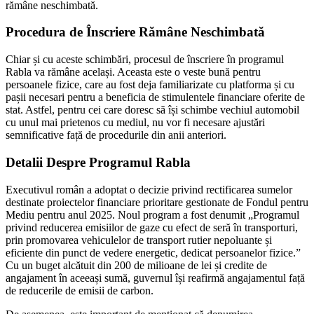
rămâne neschimbată.
Procedura de Înscriere Rămâne Neschimbată
Chiar și cu aceste schimbări, procesul de înscriere în programul
Rabla va rămâne același. Aceasta este o veste bună pentru
persoanele fizice, care au fost deja familiarizate cu platforma și cu
pașii necesari pentru a beneficia de stimulentele financiare oferite de
stat. Astfel, pentru cei care doresc să își schimbe vechiul automobil
cu unul mai prietenos cu mediul, nu vor fi necesare ajustări
semnificative față de procedurile din anii anteriori.
Detalii Despre Programul Rabla
Executivul român a adoptat o decizie privind rectificarea sumelor
destinate proiectelor financiare prioritare gestionate de Fondul pentru
Mediu pentru anul 2025. Noul program a fost denumit „Programul
privind reducerea emisiilor de gaze cu efect de seră în transporturi,
prin promovarea vehiculelor de transport rutier nepoluante și
eficiente din punct de vedere energetic, dedicat persoanelor fizice.”
Cu un buget alcătuit din 200 de milioane de lei și credite de
angajament în aceeași sumă, guvernul își reafirmă angajamentul față
de reducerile de emisii de carbon.