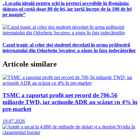
„Locația ideală pentru schi la prețuri accesibile în România:
skipass-ul costă doar 80 de lei, iar tartă începe de la 100 de lei
pe noapte”
Cazul tragic al celor doi studenți decedați în urma prăbușirii
internatului din Odorheiu Secuiesc a ajuns în fața judecătorilor
Articole similare
TSMC a raportat profit net record de 706,56
miliarde TWD, iar acțiunile ADR au scăzut cu 4% în
pre-market
19.07.2026