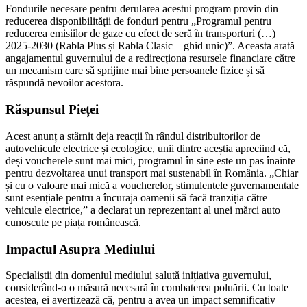
Fondurile necesare pentru derularea acestui program provin din
reducerea disponibilității de fonduri pentru „Programul pentru
reducerea emisiilor de gaze cu efect de seră în transporturi (…)
2025-2030 (Rabla Plus și Rabla Clasic – ghid unic)”. Aceasta arată
angajamentul guvernului de a redirecționa resursele financiare către
un mecanism care să sprijine mai bine persoanele fizice și să
răspundă nevoilor acestora.
Răspunsul Pieței
Acest anunț a stârnit deja reacții în rândul distribuitorilor de
autovehicule electrice și ecologice, unii dintre aceștia apreciind că,
deși voucherele sunt mai mici, programul în sine este un pas înainte
pentru dezvoltarea unui transport mai sustenabil în România. „Chiar
și cu o valoare mai mică a voucherelor, stimulentele guvernamentale
sunt esențiale pentru a încuraja oamenii să facă tranziția către
vehicule electrice,” a declarat un reprezentant al unei mărci auto
cunoscute pe piața românească.
Impactul Asupra Mediului
Specialiștii din domeniul mediului salută inițiativa guvernului,
considerând-o o măsură necesară în combaterea poluării. Cu toate
acestea, ei avertizează că, pentru a avea un impact semnificativ