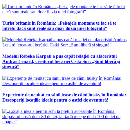
Turist britanic în România: „Peisajele montane te fac să te
întrebi dacă sunt reale sau doar iluzia unei fotografii”
Modelul Rebeka Karpati a pus capăt relației cu afaceristul
Andras Lenard, creatorul berăriei Csiki Sor: „Sunt liberă și
singură”
Experiențe de neuitat cu sănii trase de câini husky în România:
Descoperiți locațiile ideale pentru o astfel de aventură!