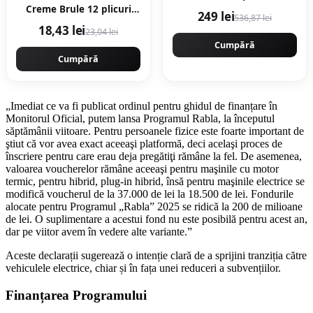
12000rpm, 400mm,
Creme Brule 12 plicuri
249 lei
536,87 lei
MOTOYAMA JAPAN 9800
piramida
18,43 lei
23,04 lei
CMP9800
Cumpără
Cumpără
„Imediat ce va fi publicat ordinul pentru ghidul de finanțare în
Monitorul Oficial, putem lansa Programul Rabla, la începutul
săptămânii viitoare. Pentru persoanele fizice este foarte important de
ştiut că vor avea exact aceeaşi platformă, deci acelaşi proces de
înscriere pentru care erau deja pregătiţi rămâne la fel. De asemenea,
valoarea voucherelor rămâne aceeaşi pentru maşinile cu motor
termic, pentru hibrid, plug-in hibrid, însă pentru maşinile electrice se
modifică voucherul de la 37.000 de lei la 18.500 de lei. Fondurile
alocate pentru Programul „Rabla” 2025 se ridică la 200 de milioane
de lei. O suplimentare a acestui fond nu este posibilă pentru acest an,
dar pe viitor avem în vedere alte variante.”
Aceste declarații sugerează o intenție clară de a sprijini tranziția către
vehiculele electrice, chiar și în fața unei reduceri a subvențiilor.
Finanțarea Programului