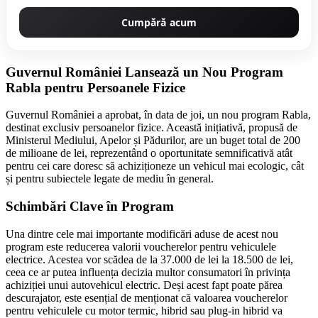
Cumpără acum
Guvernul României Lansează un Nou Program
Rabla pentru Persoanele Fizice
Guvernul României a aprobat, în data de joi, un nou program Rabla,
destinat exclusiv persoanelor fizice. Această inițiativă, propusă de
Ministerul Mediului, Apelor și Pădurilor, are un buget total de 200
de milioane de lei, reprezentând o oportunitate semnificativă atât
pentru cei care doresc să achiziționeze un vehicul mai ecologic, cât
și pentru subiectele legate de mediu în general.
Schimbări Clave în Program
Una dintre cele mai importante modificări aduse de acest nou
program este reducerea valorii voucherelor pentru vehiculele
electrice. Acestea vor scădea de la 37.000 de lei la 18.500 de lei,
ceea ce ar putea influența decizia multor consumatori în privința
achiziției unui autovehicul electric. Deși acest fapt poate părea
descurajator, este esențial de menționat că valoarea voucherelor
pentru vehiculele cu motor termic, hibrid sau plug-in hibrid va