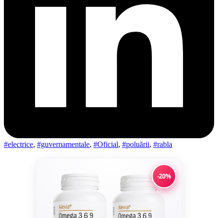
#electrice
,
#guvernamentale
,
#Oficial
,
#poluării
,
#rabla
-20%