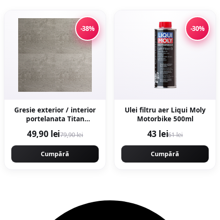
-38%
-30%
Gresie exterior / interior
Ulei filtru aer Liqui Moly
portelanata Titan
Motorbike 500ml
Anthracite 60 x 60 cm
49,90 lei
43 lei
79,90 lei
61 lei
mata rectificata aspect
ciment
Cumpără
Cumpără