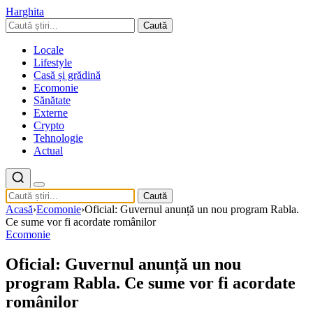
Harghita
Caută
Locale
Lifestyle
Casă și grădină
Ecomonie
Sănătate
Externe
Crypto
Tehnologie
Actual
Caută
Acasă
›
Ecomonie
›
Oficial: Guvernul anunță un nou program Rabla.
Ce sume vor fi acordate românilor
Ecomonie
Oficial: Guvernul anunță un nou
program Rabla. Ce sume vor fi acordate
românilor