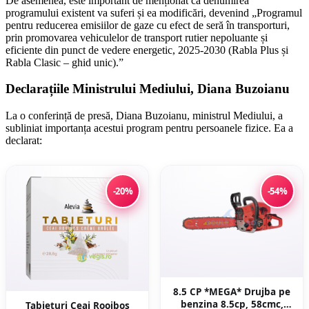
De asemenea, este important de menționat că denumirea
programului existent va suferi și ea modificări, devenind „Programul
pentru reducerea emisiilor de gaze cu efect de seră în transporturi,
prin promovarea vehiculelor de transport rutier nepoluante și
eficiente din punct de vedere energetic, 2025-2030 (Rabla Plus și
Rabla Clasic – ghid unic).”
Declarațiile Ministrului Mediului, Diana Buzoianu
La o conferință de presă, Diana Buzoianu, ministrul Mediului, a
subliniat importanța acestui program pentru persoanele fizice. Ea a
declarat:
-20%
-54%
8.5 CP *MEGA* Drujba pe
benzina 8.5cp, 58cmc,
Tabieturi Ceai Rooibos