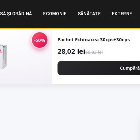
SĂ ȘI GRĂDINĂ
ECOMONIE
SĂNĂTATE
EXTERNE
Pachet Echinacea 30cps+30cps
-50%
28,02 lei
56,03 lei
Cumpără