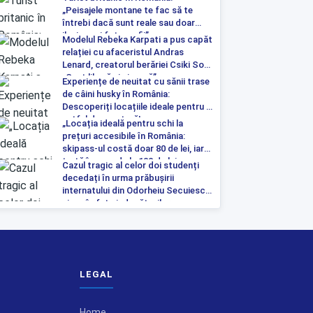
„Peisajele montane te fac să te
întrebi dacă sunt reale sau doar
iluzia unei fotografii”
Modelul Rebeka Karpati a pus capăt
relației cu afaceristul Andras
Lenard, creatorul berăriei Csiki Sor:
„Sunt liberă și singură”
Experiențe de neuitat cu sănii trase
de câini husky în România:
Descoperiți locațiile ideale pentru o
astfel de aventură!
„Locația ideală pentru schi la
prețuri accesibile în România:
skipass-ul costă doar 80 de lei, iar
tartă începe de la 100 de lei pe
Cazul tragic al celor doi studenți
noapte”
decedați în urma prăbușirii
internatului din Odorheiu Secuiesc a
ajuns în fața judecătorilor
LEGAL
Home