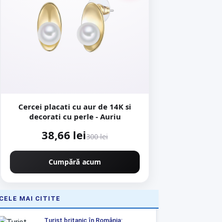
Cercei placati cu aur de 14K si
decorati cu perle - Auriu
38,66 lei
300 lei
Cumpără acum
CELE MAI CITITE
Turist britanic în România: