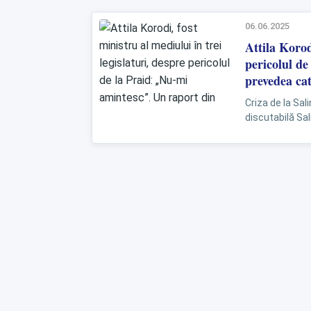
06.06.2025
Attila Korod
pericolul d
prevedea cat
Criza de la Sal
discutabilă Sali
Harghita, se co