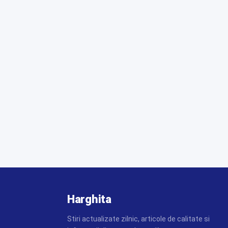
Harghita
Stiri actualizate zilnic, articole de calitate si