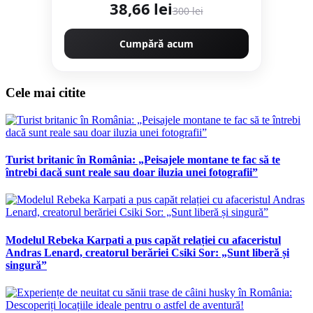
38,66 lei
300 lei
Cumpără acum
Cele mai citite
Turist britanic în România: „Peisajele montane te fac să te
întrebi dacă sunt reale sau doar iluzia unei fotografii”
Modelul Rebeka Karpati a pus capăt relației cu afaceristul
Andras Lenard, creatorul berăriei Csiki Sor: „Sunt liberă și
singură”