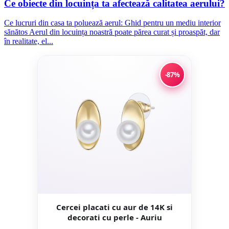
Ce obiecte din locuința ta afectează calitatea aerului?
Ce lucruri din casa ta poluează aerul: Ghid pentru un mediu interior
sănătos Aerul din locuința noastră poate părea curat și proaspăt, dar
în realitate, el...
-87%
Cercei placati cu aur de 14K si
decorati cu perle - Auriu