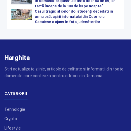
în România: skipass-ul costă doar 80 de lei, iar
tartă începe de la 100 de lei pe noapte”
Cazul tragic al celor doi studenți decedați în
urma prăbușirii internatului din Odorheiu
Secuiesc a ajuns în fața judecătorilor
Harghita
Stiri actualizate zilnic, articole de calitate si informatii din toate
domeniile care conteaza pentru cititorii din Romania.
CATEGORII
Tehnologie
Crypto
Lifestyle