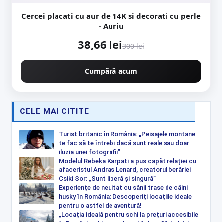
Cercei placati cu aur de 14K si decorati cu perle
- Auriu
38,66 lei
300 lei
Cumpără acum
CELE MAI CITITE
Turist britanic în România: „Peisajele montane
te fac să te întrebi dacă sunt reale sau doar
iluzia unei fotografii”
Modelul Rebeka Karpati a pus capăt relației cu
afaceristul Andras Lenard, creatorul berăriei
Csiki Sor: „Sunt liberă și singură”
Experiențe de neuitat cu sănii trase de câini
husky în România: Descoperiți locațiile ideale
pentru o astfel de aventură!
„Locația ideală pentru schi la prețuri accesibile