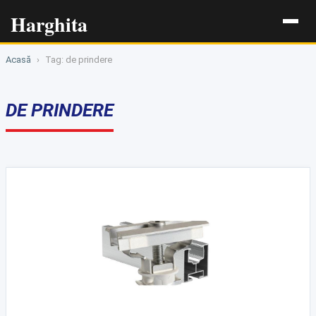
Harghita
Acasă
›
Tag: de prindere
DE PRINDERE