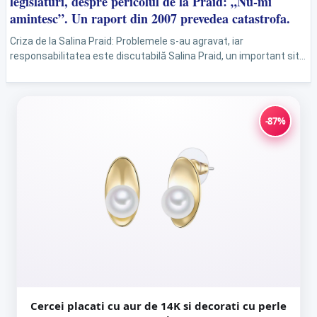
legislaturi, despre pericolul de la Praid: „Nu-mi
amintesc”. Un raport din 2007 prevedea catastrofa.
Criza de la Salina Praid: Problemele s-au agravat, iar
responsabilitatea este discutabilă Salina Praid, un important sit
turistic și industrial din județul Harghita, se confruntă cu...
-87%
Cercei placati cu aur de 14K si decorati cu perle