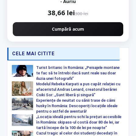
- Auriu
38,66 lei
300 lei
Cumpără acum
CELE MAI CITITE
Turist britanic în România: „Peisajele montane
te fac să te întrebi dacă sunt reale sau doar
iluzia unei fotografii”
Modelul Rebeka Karpati a pus capăt relației cu
afaceristul Andras Lenard, creatorul berăriei
Csiki Sor: „Sunt liberă și singură”
Experiențe de neuitat cu sănii trase de câini
husky în România: Descoperiți locațiile ideale
pentru o astfel de aventură!
„Locația ideală pentru schi la prețuri accesibile
în România: skipass-ul costă doar 80 de lei, iar
tartă începe de la 100 de lei pe noapte”
Cazul tragic al celor doi studenți decedați în