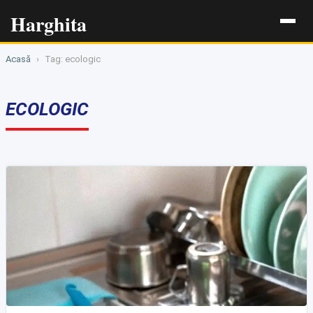
Harghita
Acasă
›
Tag: ecologic
ECOLOGIC