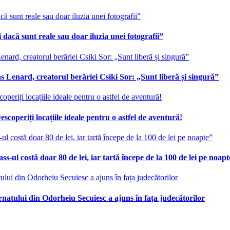
 dacă sunt reale sau doar iluzia unei fotografii”
 Lenard, creatorul berăriei Csiki Sor: „Sunt liberă și singură”
scoperiți locațiile ideale pentru o astfel de aventură!
ss-ul costă doar 80 de lei, iar tartă începe de la 100 de lei pe noap
ernatului din Odorheiu Secuiesc a ajuns în fața judecătorilor