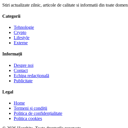
Stiri actualizate zilnic, articole de calitate si informatii din toate dom
Categorii
Tehnologie
Crypto
Lifestyle
Externe
Informații
Despre noi
Contact
Echipa redacțională
Publicitate
Legal
Home
Termeni și condiții
Politica de confidențialitate
Politica cookies