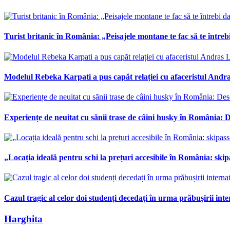
Turist britanic în România: „Peisajele montane te fac să te întrebi
Modelul Rebeka Karpati a pus capăt relației cu afaceristul Andras
Experiențe de neuitat cu sănii trase de câini husky în România: De
„Locația ideală pentru schi la prețuri accesibile în România: skipa
Cazul tragic al celor doi studenți decedați în urma prăbușirii int
Harghita