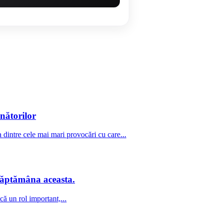
nătorilor
a dintre cele mai mari provocări cu care...
 săptămâna aceasta.
ă un rol important,...