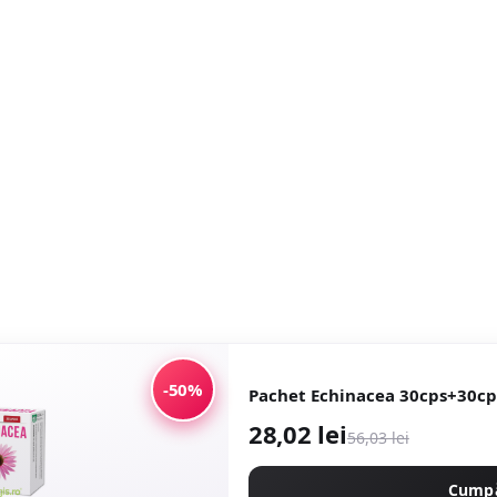
-50%
Pachet Echinacea 30cps+30cp
28,02 lei
56,03 lei
Cump