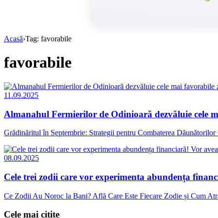
Acasă
›
Tag: favorabile
favorabile
11.09.2025
Almanahul Fermierilor de Odinioară dezvăluie cele ma
Grădinăritul în Septembrie: Strategii pentru Combaterea Dăunătorilor Gră
08.09.2025
Cele trei zodii care vor experimenta abundența financi
Ce Zodii Au Noroc la Bani? Află Care Este Fiecare Zodie și Cum Atrag 
Cele mai citite