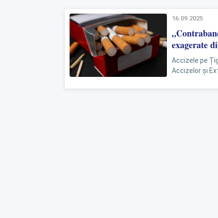
16.09.2025
„Contrabandi
exagerate d
Accizele pe Ți
Accizelor și Ex
Uniunea Europ