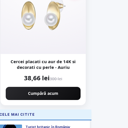
Cercei placati cu aur de 14K si
decorati cu perle - Auriu
38,66 lei
300 lei
Cumpără acum
CELE MAI CITITE
Turist britanic în România: