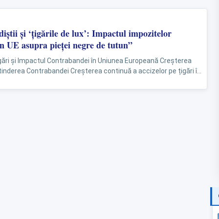
știi și ‘țigările de lux’: Impactul impozitelor
in UE asupra pieței negre de tutun”
gări și Impactul Contrabandei în Uniunea Europeană Creșterea
tinderea Contrabandei Creșterea continuă a accizelor pe țigări în
eană a transformat contrabanda cu...