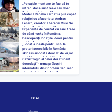
„Peisajele montane te fac să te
întrebi dacă sunt reale sau doar
iluzia unei fotografii”
Modelul Rebeka Karpati a pus capăt
relației cu afaceristul Andras
Lenard, creatorul berăriei Csiki Sor:
„Sunt liberă și singură”
Experiențe de neuitat cu sănii trase
de câini husky în România:
Descoperiți locațiile ideale pentru o
astfel de aventură!
„Locația ideală pentru schi la
prețuri accesibile în România:
skipass-ul costă doar 80 de lei, iar
tartă începe de la 100 de lei pe
Cazul tragic al celor doi studenți
noapte”
decedați în urma prăbușirii
internatului din Odorheiu Secuiesc a
ajuns în fața judecătorilor
LEGAL
Home