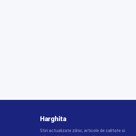
Harghita
Stiri actualizate zilnic, articole de calitate si