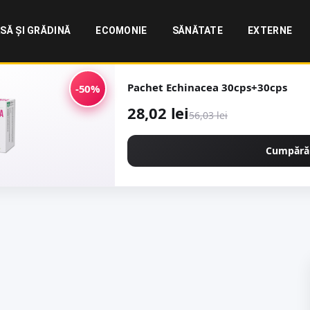
SĂ ȘI GRĂDINĂ
ECOMONIE
SĂNĂTATE
EXTERNE
Pachet Echinacea 30cps+30cps
-50%
28,02 lei
56,03 lei
Cumpără