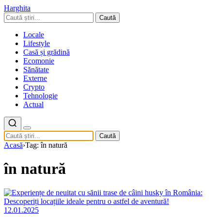
Harghita
Caută
Locale
Lifestyle
Casă și grădină
Ecomonie
Sănătate
Externe
Crypto
Tehnologie
Actual
Caută
Acasă
›
Tag: în natură
în natură
12.01.2025