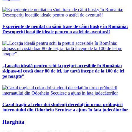
Experiențe de neuitat cu sănii trase de câini husky în România:
Descoperiți locațiile ideale pentru o astfel de aventură!
„Locația ideală pentru schi la prețuri accesibile în România:
skipass-ul costă doar 80 de lei, iar tartă începe de la 100 de lei
pe noapte”
Cazul tragic al celor doi studenți decedați în urma prăbușirii
internatului din Odorheiu Secuiesc a ajuns în fața judecătorilor
Harghita