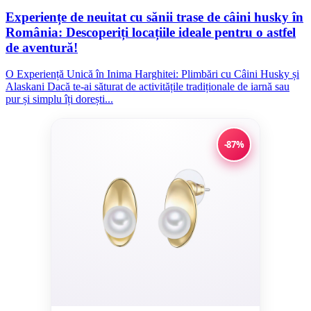
Experiențe de neuitat cu sănii trase de câini husky în
România: Descoperiți locațiile ideale pentru o astfel
de aventură!
O Experiență Unică în Inima Harghitei: Plimbări cu Câini Husky și
Alaskani Dacă te-ai săturat de activitățile tradiționale de iarnă sau
pur și simplu îți dorești...
-87%