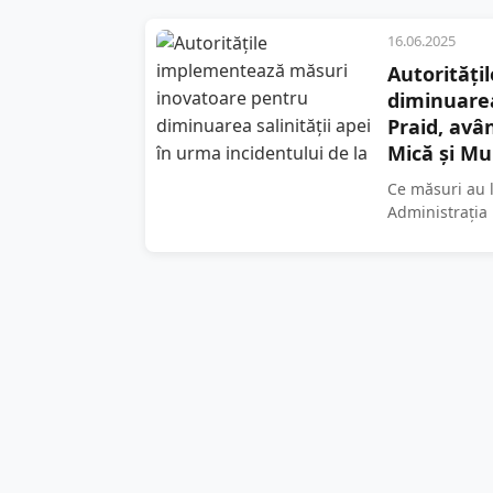
16.06.2025
Autorități
diminuarea
Praid, avâ
Mică și Mu
Ce măsuri au l
Administrația
reducerea salin