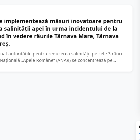
le implementează măsuri inovatoare pentru
 salinității apei în urma incidentului de la
nd în vedere râurile Târnava Mare, Târnava
reș.
uat autoritățile pentru reducerea salinității pe cele 3 râuri
 Națională „Apele Române” (ANAR) se concentrează pe
ității apei în zona Praid,...