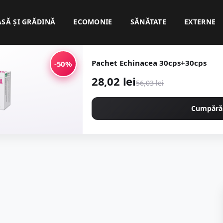
ASĂ ȘI GRĂDINĂ
ECOMONIE
SĂNĂTATE
EXTERNE
Pachet Echinacea 30cps+30cps
-50%
28,02 lei
56,03 lei
Cumpără