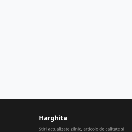
Harghita
Stiri actualizate zilnic, articole de calitate si