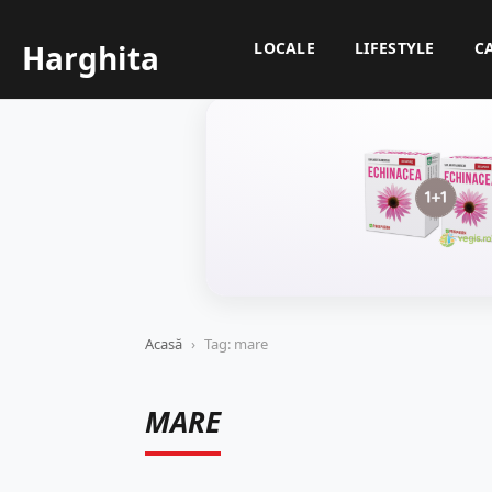
Harghita
LOCALE
LIFESTYLE
C
Acasă
›
Tag: mare
MARE