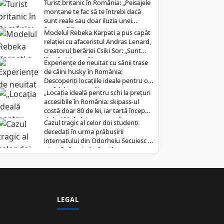
Turist britanic în România: „Peisajele
montane te fac să te întrebi dacă
sunt reale sau doar iluzia unei
fotografii”
Modelul Rebeka Karpati a pus capăt
relației cu afaceristul Andras Lenard,
creatorul berăriei Csiki Sor: „Sunt
liberă și singură”
Experiențe de neuitat cu sănii trase
de câini husky în România:
Descoperiți locațiile ideale pentru o
astfel de aventură!
„Locația ideală pentru schi la prețuri
accesibile în România: skipass-ul
costă doar 80 de lei, iar tartă începe
de la 100 de lei pe noapte”
Cazul tragic al celor doi studenți
decedați în urma prăbușirii
internatului din Odorheiu Secuiesc a
ajuns în fața judecătorilor
LEGAL