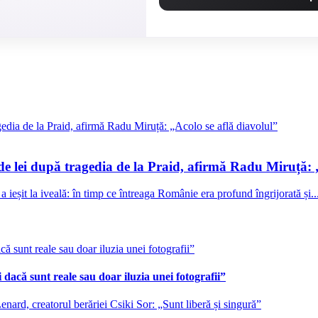
 de lei după tragedia de la Praid, afirmă Radu Miruță: 
a ieșit la iveală: în timp ce întreaga Românie era profund îngrijorată și..
 dacă sunt reale sau doar iluzia unei fotografii”