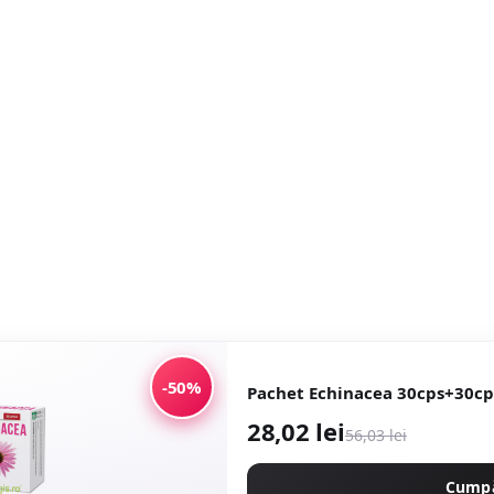
-50%
Pachet Echinacea 30cps+30cp
28,02 lei
56,03 lei
Cump