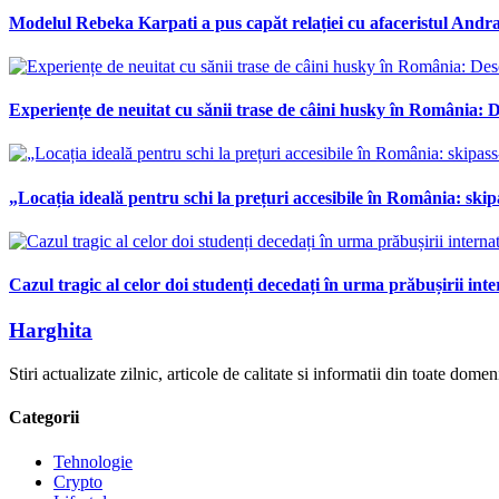
Modelul Rebeka Karpati a pus capăt relației cu afaceristul Andras
Experiențe de neuitat cu sănii trase de câini husky în România: De
„Locația ideală pentru schi la prețuri accesibile în România: skipa
Cazul tragic al celor doi studenți decedați în urma prăbușirii int
Harghita
Stiri actualizate zilnic, articole de calitate si informatii din toate dom
Categorii
Tehnologie
Crypto