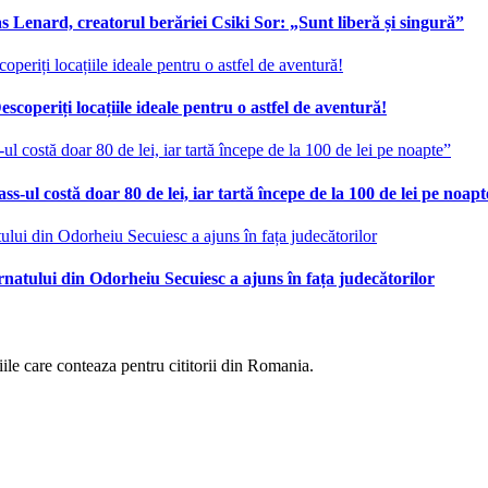
 Lenard, creatorul berăriei Csiki Sor: „Sunt liberă și singură”
scoperiți locațiile ideale pentru o astfel de aventură!
ss-ul costă doar 80 de lei, iar tartă începe de la 100 de lei pe noap
ernatului din Odorheiu Secuiesc a ajuns în fața judecătorilor
eniile care conteaza pentru cititorii din Romania.