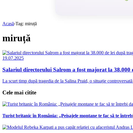
Acasă
›
Tag: miruță
miruță
19.07.2025
Salariul directorului Salrom a fost majorat la 38.000
La scurt timp după tragedia de la Salina Praid, o situație controversată 
Cele mai citite
Turist britanic în România: „Peisajele montane te fac să te întrebi