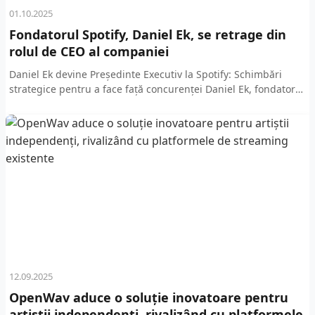
01.10.2025
Fondatorul Spotify, Daniel Ek, se retrage din
rolul de CEO al companiei
Daniel Ek devine Președinte Executiv la Spotify: Schimbări
strategice pentru a face față concurenței Daniel Ek, fondatorul
și CEO-ul Spotify, a anunțat recent că va prelua...
12.09.2025
OpenWav aduce o soluție inovatoare pentru
artiștii independenți, rivalizând cu platformele