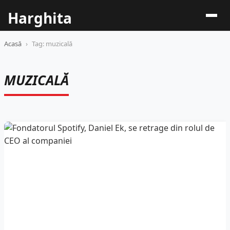
Harghita
Acasă
›
Tag: muzicală
MUZICALĂ