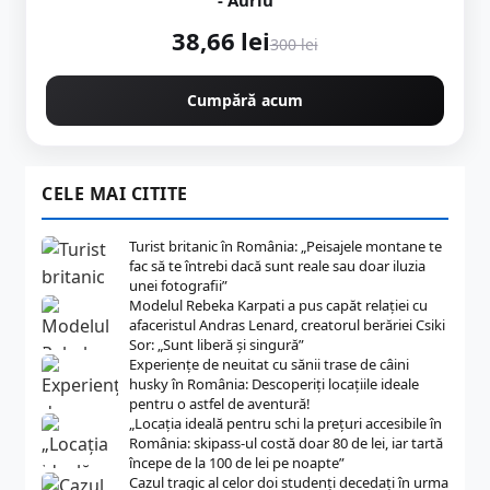
- Auriu
38,66 lei
300 lei
Cumpără acum
CELE MAI CITITE
Turist britanic în România: „Peisajele montane te
fac să te întrebi dacă sunt reale sau doar iluzia
unei fotografii”
Modelul Rebeka Karpati a pus capăt relației cu
afaceristul Andras Lenard, creatorul berăriei Csiki
Sor: „Sunt liberă și singură”
Experiențe de neuitat cu sănii trase de câini
husky în România: Descoperiți locațiile ideale
pentru o astfel de aventură!
„Locația ideală pentru schi la prețuri accesibile în
România: skipass-ul costă doar 80 de lei, iar tartă
începe de la 100 de lei pe noapte”
Cazul tragic al celor doi studenți decedați în urma