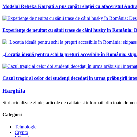
Modelul Rebeka Karpati a pus capăt relației cu afaceristul Andras
Experiențe de neuitat cu sănii trase de câini husky în România: De
„Locația ideală pentru schi la prețuri accesibile în România: skipa
Cazul tragic al celor doi studenți decedați în urma prăbușirii int
Harghita
Stiri actualizate zilnic, articole de calitate si informatii din toate dom
Categorii
Tehnologie
Crypto