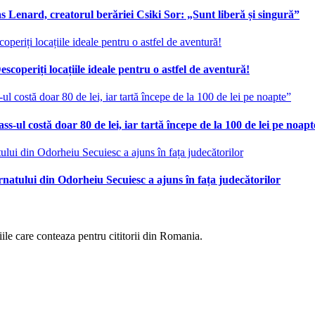
 Lenard, creatorul berăriei Csiki Sor: „Sunt liberă și singură”
scoperiți locațiile ideale pentru o astfel de aventură!
ss-ul costă doar 80 de lei, iar tartă începe de la 100 de lei pe noap
ernatului din Odorheiu Secuiesc a ajuns în fața judecătorilor
eniile care conteaza pentru cititorii din Romania.