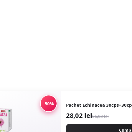
-50%
Pachet Echinacea 30cps+30cp
28,02 lei
56,03 lei
Cump