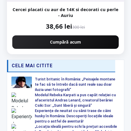
Cercei placati cu aur de 14K si decorati cu perle
- Auriu
38,66 lei
300 lei
Cumpără acum
CELE MAI CITITE
Turist britanic în România: „Peisajele montane
te fac să te întrebi dacă sunt reale sau doar
iluzia unei fotografii”
Modelul Rebeka Karpati a pus capăt relației cu
afaceristul Andras Lenard, creatorul berăriei
Csiki Sor: „Sunt liberă și singură”
Experiențe de neuitat cu sănii trase de câini
husky în România: Descoperiți locațiile ideale
pentru o astfel de aventură!
„Locația ideală pentru schi la prețuri accesibile