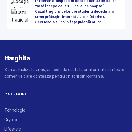
în România: skipass-ul costă doar 80 de lei, iar
tartă începe de la 100 de lei pe noapte”
Cazul tragic al celor doi studenți decedați în
urma prăbușirii internatului din Odorheiu
Secuiesc a ajuns în fața judecătorilor
Harghita
Stiri actualizate zilnic, articole de calitate si informatii din toate
domeniile care conteaza pentru cititorii din Romania.
CATEGORII
Tehnologie
Crypto
Lifestyle