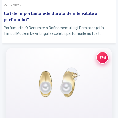
29.09.2025
Cât de importantă este durata de intensitate a
parfumului?
Parfumurile: O Renumire a Rafinamentului și Persistenței în
Timpul Modern De-a lungul secolelor, parfumurile au fost
însoțitorii fideli ai oamenilor, simbolizând rafinamentul, statutul și
eleganța. În...
-87%