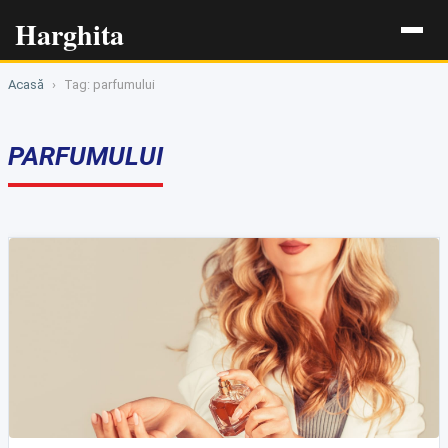
Harghita
Acasă
›
Tag: parfumului
PARFUMULUI