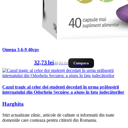
Omega 3-6-9 40cps
32,73 lei
40,91 lei
Cumpara
Cazul tragic al celor doi studenți decedați în urma prăbușirii
internatului din Odorheiu Secuiesc a ajuns în fața judecătorilor
Harghita
Stiri actualizate zilnic, articole de calitate si informatii din toate
domeniile care conteaza pentru cititorii din Romania.