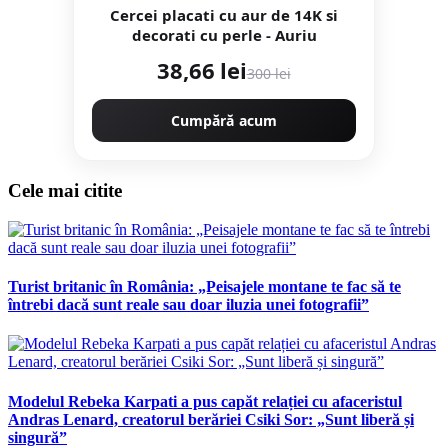
Cercei placati cu aur de 14K si
decorati cu perle - Auriu
38,66 lei
300 lei
Cumpără acum
Cele mai citite
Turist britanic în România: „Peisajele montane te fac să te
întrebi dacă sunt reale sau doar iluzia unei fotografii”
Modelul Rebeka Karpati a pus capăt relației cu afaceristul
Andras Lenard, creatorul berăriei Csiki Sor: „Sunt liberă și
singură”