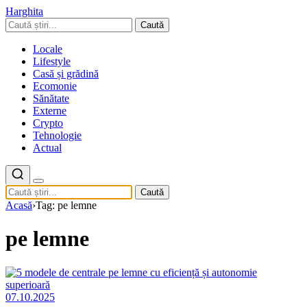
Harghita
Caută
Locale
Lifestyle
Casă și grădină
Ecomonie
Sănătate
Externe
Crypto
Tehnologie
Actual
Caută
Acasă
›
Tag: pe lemne
pe lemne
07.10.2025