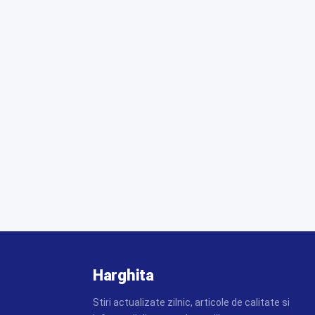
Harghita
Stiri actualizate zilnic, articole de calitate si