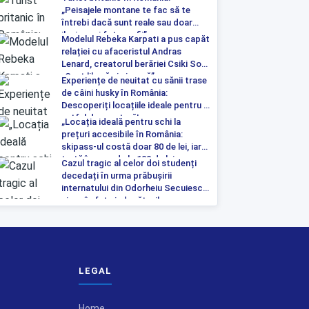
„Peisajele montane te fac să te
întrebi dacă sunt reale sau doar
iluzia unei fotografii”
Modelul Rebeka Karpati a pus capăt
relației cu afaceristul Andras
Lenard, creatorul berăriei Csiki Sor:
„Sunt liberă și singură”
Experiențe de neuitat cu sănii trase
de câini husky în România:
Descoperiți locațiile ideale pentru o
astfel de aventură!
„Locația ideală pentru schi la
prețuri accesibile în România:
skipass-ul costă doar 80 de lei, iar
tartă începe de la 100 de lei pe
Cazul tragic al celor doi studenți
noapte”
decedați în urma prăbușirii
internatului din Odorheiu Secuiesc a
ajuns în fața judecătorilor
LEGAL
Home