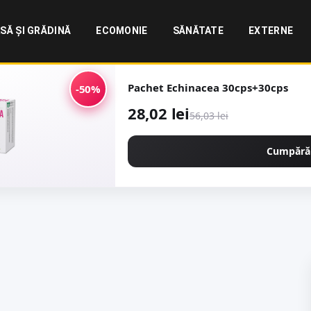
SĂ ȘI GRĂDINĂ
ECOMONIE
SĂNĂTATE
EXTERNE
Pachet Echinacea 30cps+30cps
-50%
28,02 lei
56,03 lei
Cumpără