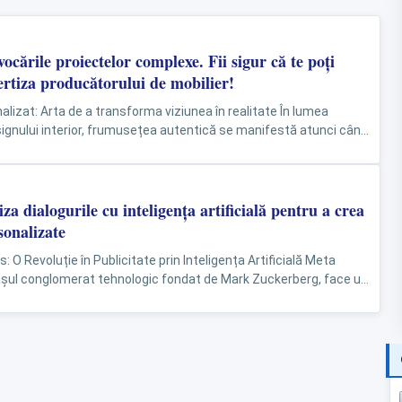
ocările proiectelor complexe. Fii sigur că te poți
rtiza producătorului de mobilier!
alizat: Arta de a transforma viziunea în realitate În lumea
ignului interior, frumusețea autentică se manifestă atunci când
ă în cele...
iza dialogurile cu inteligența artificială pentru a crea
sonalizate
 O Revoluție în Publicitate prin Inteligența Artificială Meta
așul conglomerat tehnologic fondat de Mark Zuckerberg, face un
t spre integrarea inteligenței artificiale...