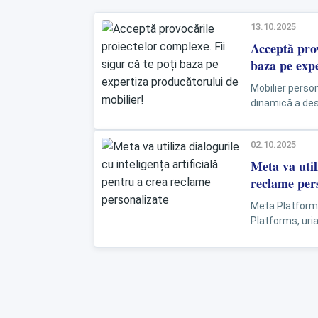
13.10.2025
Acceptă prov
baza pe expe
Mobilier person
dinamică a des
ideile prind viaț
02.10.2025
Meta va util
reclame per
Meta Platforms:
Platforms, uri
pas controversa