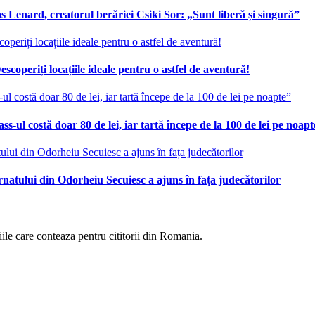
 Lenard, creatorul berăriei Csiki Sor: „Sunt liberă și singură”
scoperiți locațiile ideale pentru o astfel de aventură!
ss-ul costă doar 80 de lei, iar tartă începe de la 100 de lei pe noap
ernatului din Odorheiu Secuiesc a ajuns în fața judecătorilor
eniile care conteaza pentru cititorii din Romania.