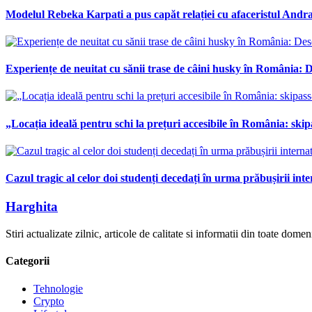
Modelul Rebeka Karpati a pus capăt relației cu afaceristul Andras
Experiențe de neuitat cu sănii trase de câini husky în România: De
„Locația ideală pentru schi la prețuri accesibile în România: skipa
Cazul tragic al celor doi studenți decedați în urma prăbușirii int
Harghita
Stiri actualizate zilnic, articole de calitate si informatii din toate dom
Categorii
Tehnologie
Crypto