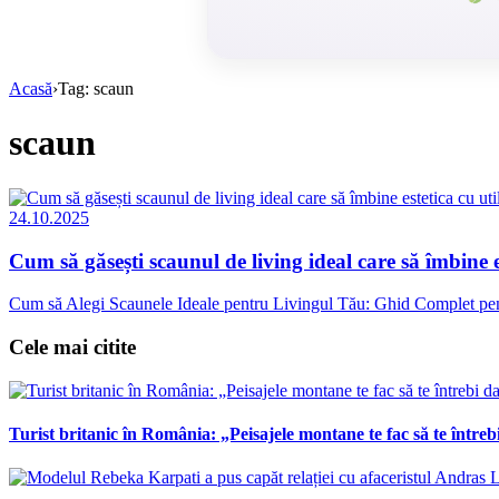
Acasă
›
Tag: scaun
scaun
24.10.2025
Cum să găsești scaunul de living ideal care să îmbine es
Cum să Alegi Scaunele Ideale pentru Livingul Tău: Ghid Complet pentru
Cele mai citite
Turist britanic în România: „Peisajele montane te fac să te întrebi