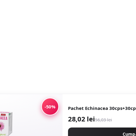
-50%
Pachet Echinacea 30cps+30cp
28,02 lei
56,03 lei
Cump