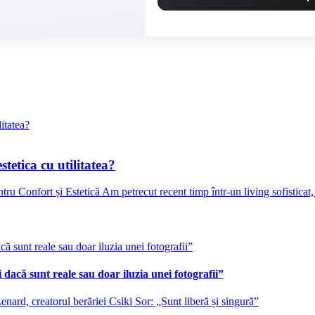
tetica cu utilitatea?
 Confort și Estetică Am petrecut recent timp într-un living sofisticat, 
 dacă sunt reale sau doar iluzia unei fotografii”