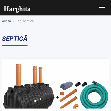
Harghita
Acasă
›
Tag: septică
SEPTICĂ