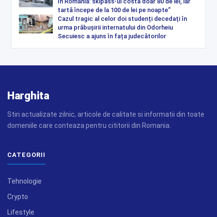
în România: skipass-ul costă doar 80 de lei, iar
tartă începe de la 100 de lei pe noapte”
Cazul tragic al celor doi studenți decedați în
urma prăbușirii internatului din Odorheiu
Secuiesc a ajuns în fața judecătorilor
Harghita
Stiri actualizate zilnic, articole de calitate si informatii din toate
domeniile care conteaza pentru cititorii din Romania.
CATEGORII
Tehnologie
Crypto
Lifestyle