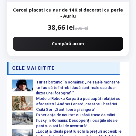
Cercei placati cu aur de 14K si decorati cu perle
- Auriu
38,66 lei
300 lei
Cumpără acum
CELE MAI CITITE
Turist britanic în România: „Peisajele montane
te fac să te întrebi dacă sunt reale sau doar
iluzia unei fotografii”
Modelul Rebeka Karpati a pus capăt relației cu
afaceristul Andras Lenard, creatorul berăriei
Csiki Sor: „Sunt liberă și singură”
Experiențe de neuitat cu sănii trase de câini
husky în România: Descoperiți locațiile ideale
pentru o astfel de aventură!
„Locația ideală pentru schi la prețuri accesibile