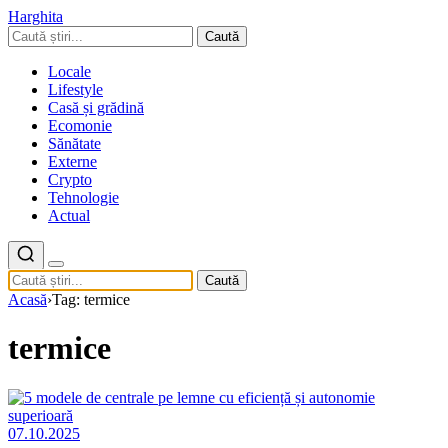
Harghita
Caută
Locale
Lifestyle
Casă și grădină
Ecomonie
Sănătate
Externe
Crypto
Tehnologie
Actual
Caută
Acasă
›
Tag: termice
termice
07.10.2025