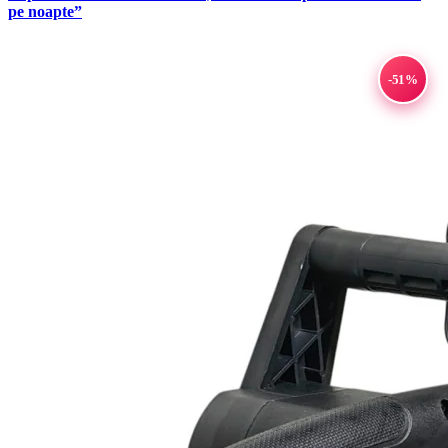
pe noapte”
-51%