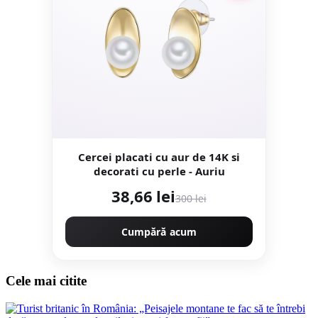
Cercei placati cu aur de 14K si
decorati cu perle - Auriu
38,66 lei
300 lei
Cumpără acum
Cele mai citite