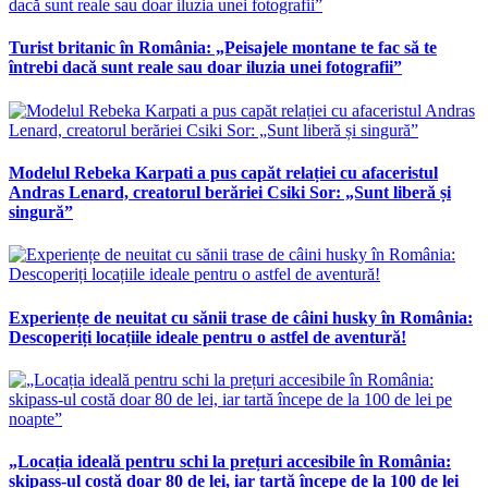
Turist britanic în România: „Peisajele montane te fac să te
întrebi dacă sunt reale sau doar iluzia unei fotografii”
Modelul Rebeka Karpati a pus capăt relației cu afaceristul
Andras Lenard, creatorul berăriei Csiki Sor: „Sunt liberă și
singură”
Experiențe de neuitat cu sănii trase de câini husky în România:
Descoperiți locațiile ideale pentru o astfel de aventură!
„Locația ideală pentru schi la prețuri accesibile în România:
skipass-ul costă doar 80 de lei, iar tartă începe de la 100 de lei