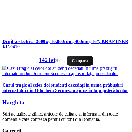
Drujba electrica 3000w, 10.000rpm, 400mm, 16'', KRAFTNER
KF-0419
142 lei
288 lei
Cumpara
Cazul tragic al celor doi studenți decedați în urma prăbușirii
internatului din Odorheiu Secuiesc a ajuns în fața judecătorilor
Harghita
Stiri actualizate zilnic, articole de calitate si informatii din toate
domeniile care conteaza pentru cititorii din Romania.
Categorii