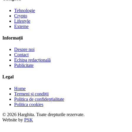
Tehnologie
Crypto
Lifestyle
Externe
Informații
Despre noi
Contact
Echipa redacțională
Publicitate
Legal
Home
Termeni și condiții
Politica de confidențialitate
Politica cookies
© 2026 Harghita. Toate drepturile rezervate.
Website by
PSK