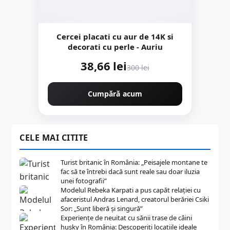
Cercei placati cu aur de 14K si
decorati cu perle - Auriu
38,66 lei
300 lei
Cumpără acum
CELE MAI CITITE
Turist britanic în România: „Peisajele montane te
fac să te întrebi dacă sunt reale sau doar iluzia
unei fotografii”
Modelul Rebeka Karpati a pus capăt relației cu
afaceristul Andras Lenard, creatorul berăriei Csiki
Sor: „Sunt liberă și singură”
Experiențe de neuitat cu sănii trase de câini
husky în România: Descoperiți locațiile ideale