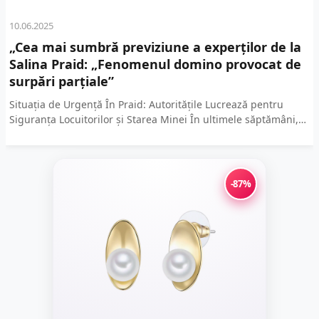
10.06.2025
„Cea mai sumbră previziune a experților de la
Salina Praid: „Fenomenul domino provocat de
surpări parțiale”
Situația de Urgență În Praid: Autoritățile Lucrează pentru
Siguranța Locuitorilor și Starea Minei În ultimele săptămâni,
Praid a devenit subiectul discuțiilor intense, datorită
preocupărilor legate de...
-87%