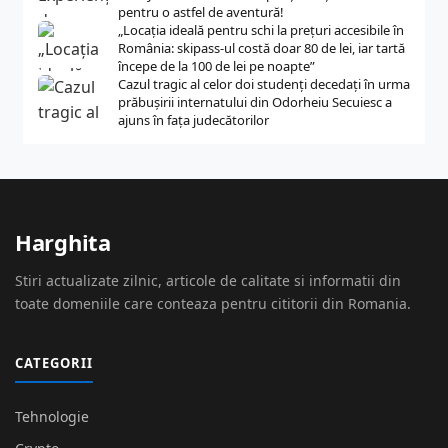
pentru o astfel de aventură!
„Locația ideală pentru schi la prețuri accesibile în
România: skipass-ul costă doar 80 de lei, iar tartă
începe de la 100 de lei pe noapte”
Cazul tragic al celor doi studenți decedați în urma
prăbușirii internatului din Odorheiu Secuiesc a
ajuns în fața judecătorilor
Harghita
Stiri actualizate zilnic, articole de calitate si informatii din
toate domeniile care conteaza pentru cititorii din Romania.
CATEGORII
Tehnologie