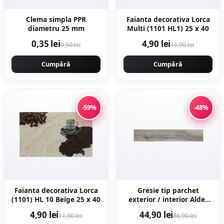
Clema simpla PPR
Faianta decorativa Lorca
diametru 25 mm
Multi (1101 HL1) 25 x 40
0,35 lei
4,90 lei
0,50 lei
11,90 lei
Cumpără
Cumpără
-59%
-48%
Faianta decorativa Lorca
Gresie tip parchet
(1101) HL 10 Beige 25 x 40
exterior / interior Alder
Grey 20 x 120 cm mata
4,90 lei
44,90 lei
11,90 lei
86,90 lei
portelanata