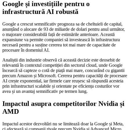
Google și investițiile pentru o
infrastructură AI robustă
Google a crescut semnificativ prognoza sa de cheltuieli de capital,
anunțând o alocare de 93 de miliarde de dolari pentru anul următor,
o majorare considerabilă față de estimările anterioare. Această
expansiune va permite companiei să investească în infrastructura
necesară pentru a susține cererea tot mai mare de capacitate de
procesare în domeniul AI.
Analiștii din industrie observă că această decizie este deosebit de
relevantă în contextul competiției din sectorul cloud, unde Google
încearcă să capteze o cotă de piață mai mare, concurând cu gigantii
precum Amazon și Microsoft. Cererea pentru capacități de procesare
AI crește exponential, iar firmele care reușesc să răspundă acesteia
prin infrastructuri scalabile și orientate pe eficiența costurilor vor
avea și un avantaj semnificativ pe termen lung.
Impactul asupra competitorilor Nvidia și
AMD
Impactul acestor dezvoltări nu se limitează doar la Google și Meta,
ci afectează și companii rivale precum Nvidia și Advanced Micro