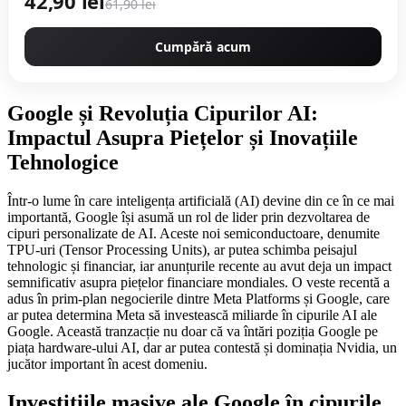
42,90 lei
61,90 lei
Cumpără acum
Google și Revoluția Cipurilor AI:
Impactul Asupra Piețelor și Inovațiile
Tehnologice
Într-o lume în care inteligența artificială (AI) devine din ce în ce mai
importantă, Google își asumă un rol de lider prin dezvoltarea de
cipuri personalizate de AI. Aceste noi semiconductoare, denumite
TPU-uri (Tensor Processing Units), ar putea schimba peisajul
tehnologic și financiar, iar anunțurile recente au avut deja un impact
semnificativ asupra piețelor financiare mondiales. O veste recentă a
adus în prim-plan negocierile dintre Meta Platforms și Google, care
ar putea determina Meta să investească miliarde în cipurile AI ale
Google. Această tranzacție nu doar că va întări poziția Google pe
piața hardware-ului AI, dar ar putea contestă și dominația Nvidia, un
jucător important în acest domeniu.
Investițiile masive ale Google în cipurile