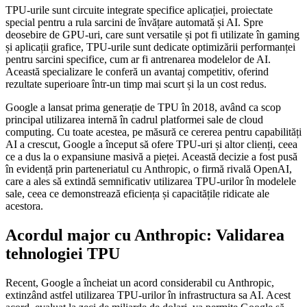
TPU-urile sunt circuite integrate specifice aplicației, proiectate
special pentru a rula sarcini de învățare automată și AI. Spre
deosebire de GPU-uri, care sunt versatile și pot fi utilizate în gaming
și aplicații grafice, TPU-urile sunt dedicate optimizării performanței
pentru sarcini specifice, cum ar fi antrenarea modelelor de AI.
Această specializare le conferă un avantaj competitiv, oferind
rezultate superioare într-un timp mai scurt și la un cost redus.
Google a lansat prima generație de TPU în 2018, având ca scop
principal utilizarea internă în cadrul platformei sale de cloud
computing. Cu toate acestea, pe măsură ce cererea pentru capabilități
AI a crescut, Google a început să ofere TPU-uri și altor clienți, ceea
ce a dus la o expansiune masivă a pieței. Această decizie a fost pusă
în evidență prin parteneriatul cu Anthropic, o firmă rivală OpenAI,
care a ales să extindă semnificativ utilizarea TPU-urilor în modelele
sale, ceea ce demonstrează eficiența și capacitățile ridicate ale
acestora.
Acordul major cu Anthropic: Validarea
tehnologiei TPU
Recent, Google a încheiat un acord considerabil cu Anthropic,
extinzând astfel utilizarea TPU-urilor în infrastructura sa AI. Acest