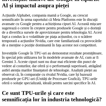
AI și impactul asupra pieței
Acțiunile Alphabet, compania mamă a Google, au crescut
semnificativ în urma raportului că Meta Platforms este în discuții
avansate cu Google pentru a achiziționa cipuri AI. Această mișcare
sugerează o cerere în creștere pentru produsele Google și o dorință
de a diverifica sursele de aprovizionare pentru tehnologia AI. Acest
fapt a condus la o volatilitate pe piața acțiunilor, cu o scădere
temporară a acțiunilor Nvidia, care este familiarizată cu provocările
de a menține o poziție dominantă în fața acestor noi competitori.
Investițiile Google în TPU-uri au demonstrat rezultate promițătoare,
în special prin utilizarea lor în modelele avansate de AI, cum ar fi
Gemini 3. Aceste cipuri sunt nu doar mai eficiente din punct de
vedere al costurilor, dar oferă și o performanță superioară, atrăgând
astfel atenția marilor finanțatori de tehnologie. Analiștii pieței au
observat că, în comparație cu rivalul Nvidia, care își bazează
produsele pe GPU-uri (Unități de Procesare Grafică), TPU-urile
oferă o soluție specializată, ideală pentru sarcini specifice în AI.
Ce sunt TPU-urile și care este
semnificația lor în industria tehnologică?