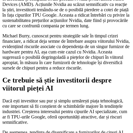
Devices (AMD). Acțiunile Nvidia au scăzut semnificativ ca reacție
la știri, investitorii temându-se de o posibilă pierdere a cotei de piață
în fața cipurilor TPU Google. Aceasta a ridicat întrebări cu privire la
sustenabilitatea prețurilor acțiunilor Nvidia, date fiind și provocările
cu care se confruntă compania pe termen lung.
Michael Burry, cunoscut pentru strategiile sale în timpul crizei
financiare, a ridicat deja semne de întrebare asupra viitorului Nvidia,
evidențiind riscurile asociate cu dependența de un singur furnizor de
hardware pentru AI, așa cum este cazul cu Nvidia. Aceasta
sugerează o posibilă degringoladă a piețelor de chipuri în viitorul
apropiat, în măsura în care furnizorii de tehnologie își diversifică
sursele de chipuri pentru a reduce riscurile.
Ce trebuie să știe investitorii despre
viitorul pieței AI
Dacă ești investitor sau pur și simplu urmărești piața tehnologică,
este important să fii conștient de schimbările majore în tendințele
industriei. Creșterea interesului pentru cipurile AI specializate, cum
ar fi TPU-urile Google, oferă oportunități atractive, dar și riscuri
semnificative.
De asemenea, tendința de diversificare a furnizorilor de cipuri AI