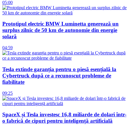
05:00
Prototipul electric BMW Luminetta generează un
surplus zilnic de 50 km de autonomie din energie
solară
04:59
Tesla extinde garanția pentru o piesă esențială la
Cybertruck după ce a recunoscut probleme de
fiabilitate
09:25
SpaceX și Tesla investesc 16,8 miliarde de dolari într-
o fabrică de cipuri pentru inteligență artificială