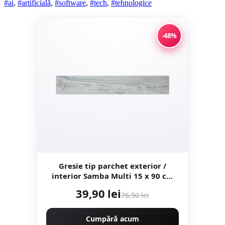
#ai
,
#artificială
,
#software
,
#tech
,
#tehnologice
-48%
Gresie tip parchet exterior /
interior Samba Multi 15 x 90 cm
mata portelanata antiderapanta
39,90 lei
76,90 lei
Cumpără acum