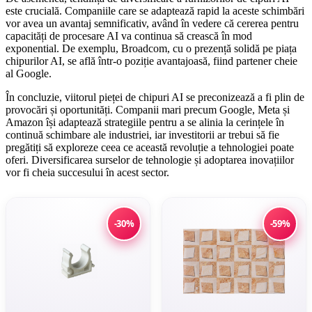
este crucială. Companiile care se adaptează rapid la aceste schimbări
vor avea un avantaj semnificativ, având în vedere că cererea pentru
capacități de procesare AI va continua să crească în mod
exponential. De exemplu, Broadcom, cu o prezență solidă pe piața
chipurilor AI, se află într-o poziție avantajoasă, fiind partener cheie
al Google.
În concluzie, viitorul pieței de chipuri AI se preconizează a fi plin de
provocări și oportunități. Companii mari precum Google, Meta și
Amazon își adaptează strategiile pentru a se alinia la cerințele în
continuă schimbare ale industriei, iar investitorii ar trebui să fie
pregătiți să exploreze ceea ce această revoluție a tehnologiei poate
oferi. Diversificarea surselor de tehnologie și adoptarea inovațiilor
vor fi cheia succesului în acest sector.
-30%
-59%