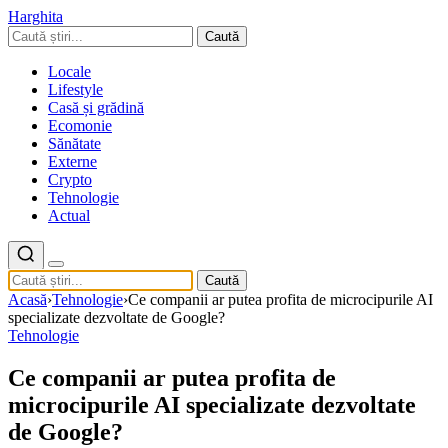
Harghita
Caută
Locale
Lifestyle
Casă și grădină
Ecomonie
Sănătate
Externe
Crypto
Tehnologie
Actual
Caută
Acasă
›
Tehnologie
›
Ce companii ar putea profita de microcipurile AI
specializate dezvoltate de Google?
Tehnologie
Ce companii ar putea profita de
microcipurile AI specializate dezvoltate
de Google?