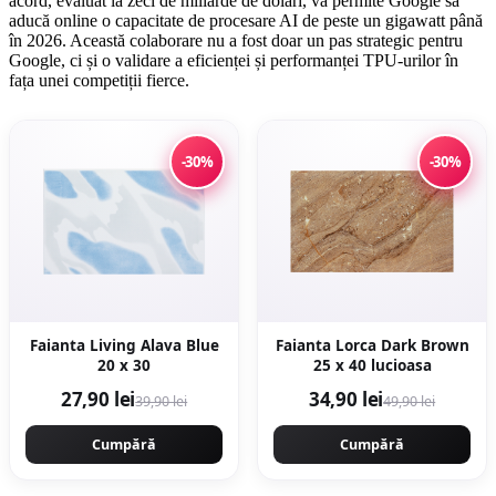
acord, evaluat la zeci de miliarde de dolari, va permite Google să
aducă online o capacitate de procesare AI de peste un gigawatt până
în 2026. Această colaborare nu a fost doar un pas strategic pentru
Google, ci și o validare a eficienței și performanței TPU-urilor în
fața unei competiții fierce.
-30%
-30%
Faianta Living Alava Blue
Faianta Lorca Dark Brown
20 x 30
25 x 40 lucioasa
27,90 lei
34,90 lei
39,90 lei
49,90 lei
Cumpără
Cumpără