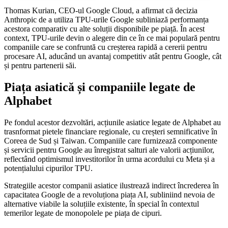
Thomas Kurian, CEO-ul Google Cloud, a afirmat că decizia
Anthropic de a utiliza TPU-urile Google subliniază performanța
acestora comparativ cu alte soluții disponibile pe piață. În acest
context, TPU-urile devin o alegere din ce în ce mai populară pentru
companiile care se confruntă cu creșterea rapidă a cererii pentru
procesare AI, aducând un avantaj competitiv atât pentru Google, cât
și pentru partenerii săi.
Piața asiatică și companiile legate de
Alphabet
Pe fondul acestor dezvoltări, acțiunile asiatice legate de Alphabet au
trasnformat pietele financiare regionale, cu creșteri semnificative în
Coreea de Sud și Taiwan. Companiile care furnizează componente
și servicii pentru Google au înregistrat salturi ale valorii acțiunilor,
reflectând optimismul investitorilor în urma acordului cu Meta și a
potențialului cipurilor TPU.
Strategiile acestor companii asiatice ilustrează indirect încrederea în
capacitatea Google de a revoluționa piața AI, subliniind nevoia de
alternative viabile la soluțiile existente, în special în contextul
temerilor legate de monopolele pe piața de cipuri.