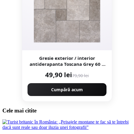
Gresie exterior / interior
antiderapanta Toscana Grey 60 x
60 cm mata portelanata
49,90 lei
79,90 lei
rectificata tip piatra naturala
Cumpără acum
Cele mai citite