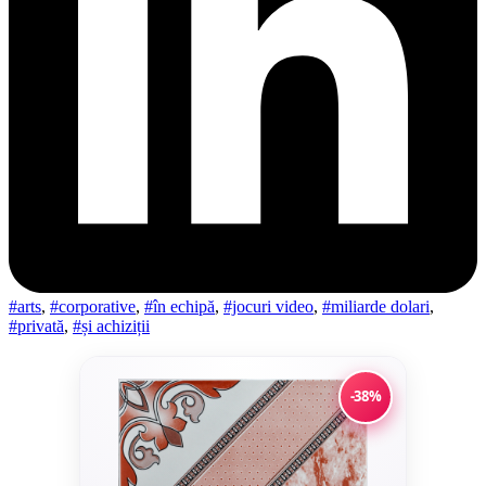
#arts
,
#corporative
,
#în echipă
,
#jocuri video
,
#miliarde dolari
,
#privată
,
#și achiziții
-38%