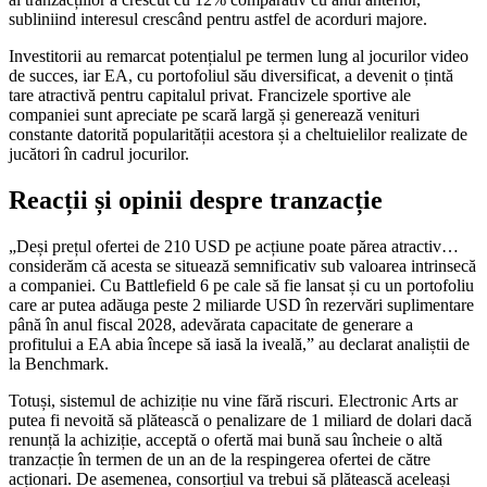
subliniind interesul crescând pentru astfel de acorduri majore.
Investitorii au remarcat potențialul pe termen lung al jocurilor video
de succes, iar EA, cu portofoliul său diversificat, a devenit o țintă
tare atractivă pentru capitalul privat. Francizele sportive ale
companiei sunt apreciate pe scară largă și generează venituri
constante datorită popularității acestora și a cheltuielilor realizate de
jucători în cadrul jocurilor.
Reacții și opinii despre tranzacție
„Deși prețul ofertei de 210 USD pe acțiune poate părea atractiv…
considerăm că acesta se situează semnificativ sub valoarea intrinsecă
a companiei. Cu Battlefield 6 pe cale să fie lansat și cu un portofoliu
care ar putea adăuga peste 2 miliarde USD în rezervări suplimentare
până în anul fiscal 2028, adevărata capacitate de generare a
profitului a EA abia începe să iasă la iveală,” au declarat analiștii de
la Benchmark.
Totuși, sistemul de achiziție nu vine fără riscuri. Electronic Arts ar
putea fi nevoită să plătească o penalizare de 1 miliard de dolari dacă
renunță la achiziție, acceptă o ofertă mai bună sau încheie o altă
tranzacție în termen de un an de la respingerea ofertei de către
acționari. De asemenea, consorțiul va trebui să plătească aceleași