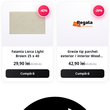
-40%
-39%
Faianta Lorca Light
Gresie tip parchet
Brown 25 x 40
exterior / interior Wooden
Brown 20 5 x 60 cm mata
29,90 lei
42,90 lei
49,90 lei
69,90 lei
portelanata
antiderapanta
Cumpără
Cumpără