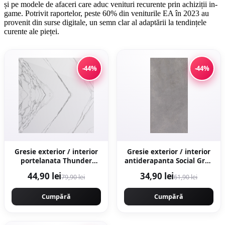
și pe modele de afaceri care aduc venituri recurente prin achiziții in-
game. Potrivit raportelor, peste 60% din veniturile EA în 2023 au
provenit din surse digitale, un semn clar al adaptării la tendințele
curente ale pieței.
-44%
-44%
Gresie exterior / interior
Gresie exterior / interior
portelanata Thunder
antiderapanta Social Grey
White Bookmatch B 60 x
30 x 60 cm mata aspect
44,90 lei
34,90 lei
79,90 lei
61,90 lei
120 cm lucioasa
ciment
rectificata tip marmura
Cumpără
Cumpără