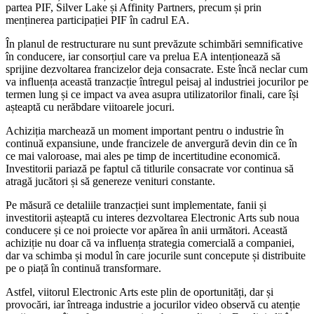
partea PIF, Silver Lake și Affinity Partners, precum și prin
menținerea participației PIF în cadrul EA.
În planul de restructurare nu sunt prevăzute schimbări semnificative
în conducere, iar consorțiul care va prelua EA intenționează să
sprijine dezvoltarea francizelor deja consacrate. Este încă neclar cum
va influența această tranzacție întregul peisaj al industriei jocurilor pe
termen lung și ce impact va avea asupra utilizatorilor finali, care își
așteaptă cu nerăbdare viitoarele jocuri.
Achiziția marchează un moment important pentru o industrie în
continuă expansiune, unde francizele de anvergură devin din ce în
ce mai valoroase, mai ales pe timp de incertitudine economică.
Investitorii pariază pe faptul că titlurile consacrate vor continua să
atragă jucători și să genereze venituri constante.
Pe măsură ce detaliile tranzacției sunt implementate, fanii și
investitorii așteaptă cu interes dezvoltarea Electronic Arts sub noua
conducere și ce noi proiecte vor apărea în anii următori. Această
achiziție nu doar că va influența strategia comercială a companiei,
dar va schimba și modul în care jocurile sunt concepute și distribuite
pe o piață în continuă transformare.
Astfel, viitorul Electronic Arts este plin de oportunități, dar și
provocări, iar întreaga industrie a jocurilor video observă cu atenție