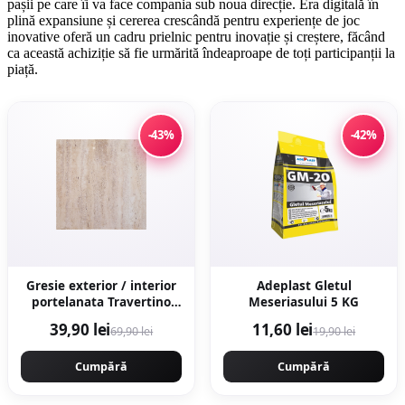
pașii pe care îi va face compania sub noua direcție. Era digitală în
plină expansiune și cererea crescândă pentru experiențe de joc
inovative oferă un cadru prielnic pentru inovație și creștere, făcând
ca această achiziție să fie urmărită îndeaproape de toți participanții la
piață.
-43%
-42%
Gresie exterior / interior
Adeplast Gletul
portelanata Travertino
Meseriasului 5 KG
Crema 60 x 60 cm
39,90 lei
11,60 lei
69,90 lei
19,90 lei
lucioasa rectificata tip
piatra naturala
Cumpără
Cumpără