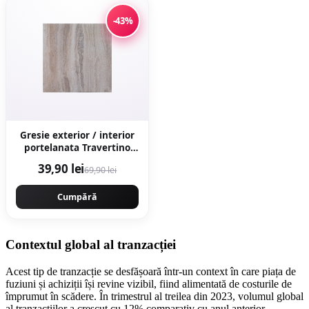
-43%
Gresie exterior / interior
portelanata Travertino
Marfil 60 x 60 cm lucioasa
39,90 lei
69,90 lei
rectificata tip piatra
naturala
Cumpără
Contextul global al tranzacției
Acest tip de tranzacție se desfășoară într-un context în care piața de
fuziuni și achiziții își revine vizibil, fiind alimentată de costurile de
împrumut în scădere. În trimestrul al treilea din 2023, volumul global
al tranzacțiilor a crescut cu 12% comparativ cu anul anterior,