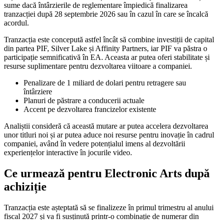
sume dacă întârzierile de reglementare împiedică finalizarea
tranzacției după 28 septembrie 2026 sau în cazul în care se încalcă
acordul.
Tranzacția este concepută astfel încât să combine investiții de capital
din partea PIF, Silver Lake și Affinity Partners, iar PIF va păstra o
participație semnificativă în EA. Aceasta ar putea oferi stabilitate și
resurse suplimentare pentru dezvoltarea viitoare a companiei.
Penalizare de 1 miliard de dolari pentru retragere sau
întârziere
Planuri de păstrare a conducerii actuale
Accent pe dezvoltarea francizelor existente
Analiștii consideră că această mutare ar putea accelera dezvoltarea
unor titluri noi și ar putea aduce noi resurse pentru inovație în cadrul
companiei, având în vedere potențialul imens al dezvoltării
experiențelor interactive în jocurile video.
Ce urmează pentru Electronic Arts după
achiziție
Tranzacția este așteptată să se finalizeze în primul trimestru al anului
fiscal 2027 și va fi susținută printr-o combinație de numerar din