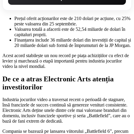
Prețul oferit acționarilor este de 210 dolari pe acțiune, cu 25%
peste valoarea din 25 septembrie.
Valoarea totală a afacerii este de 52,54 miliarde de dolari în
capitaluri proprii.
Finanțarea include 36 miliarde dolari din investiții de capital și
20 miliarde dolari sub formă de împrumuturi de la JP Morgan.
Acest acord stabilește un nou record pe piața achizițiilor cu efect de
levier și marchează o etapă importantă pentru industria jocurilor
video la nivel mondial.
De ce a atras Electronic Arts atenția
investitorilor
Industria jocurilor video a traversat recent o perioadă de stagnare,
însă francizele de succes continuă să genereze venituri consistente.
Electronic Arts deține unele dintre cele mai valoroase branduri din
domeniu, inclusiv francizele sportive și seria „Battlefield”, care au o
bază de fani extrem de dedicată.
Compania se bazează pe lansarea viitorului „Battlefield 6”, precum