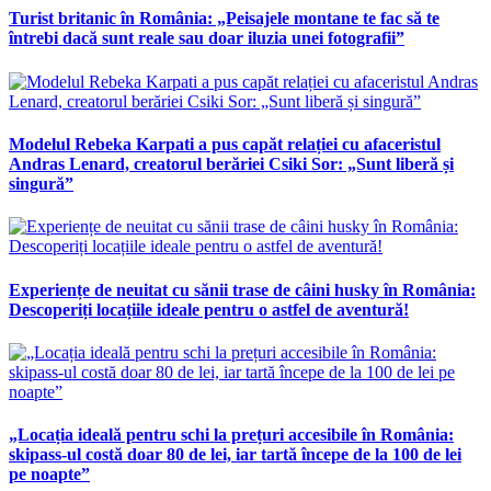
Turist britanic în România: „Peisajele montane te fac să te
întrebi dacă sunt reale sau doar iluzia unei fotografii”
Modelul Rebeka Karpati a pus capăt relației cu afaceristul
Andras Lenard, creatorul berăriei Csiki Sor: „Sunt liberă și
singură”
Experiențe de neuitat cu sănii trase de câini husky în România:
Descoperiți locațiile ideale pentru o astfel de aventură!
„Locația ideală pentru schi la prețuri accesibile în România:
skipass-ul costă doar 80 de lei, iar tartă începe de la 100 de lei
pe noapte”