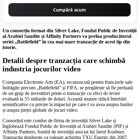
Cumpără acum
Un consorțiu format din Silver Lake, Fondul Public de Investiții
al Arabiei Saudite și Affinity Partners va prelua producătorul
seriei „Battlefield” în cea mai mare tranzacție de acest tip din
istorie.
Detalii despre tranzacția care schimbă
industria jocurilor video
Compania Electronic Arts (EA), recunoscută pentru francizele sale
îndrăgite precum „Battlefield” și FIFA, se pregătește să fie preluată
de un grup de investitori printr-o tranzacție cu efect de levier
evaluată la 55 miliarde de dolari. Această mutare ridică întrebări
semnificative cu privire la impactul pe care-l va avea asupra fanilor
și asupra pieței globale de jocuri video.
Consorțiul este condus de firma de investiții Silver Lake și
înglobează Fondul Public de Investiții al Arabiei Saudite (PIF) și
Affinity Partners, fondul de investiții asociat lui Jared Kushner.
Tranzacția depășește ca valoare achiziția TXU Energy din 2007,