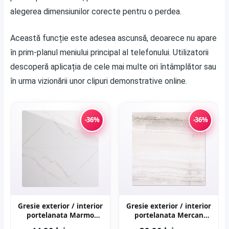
alegerea dimensiunilor corecte pentru o perdea.
Această funcție este adesea ascunsă, deoarece nu apare
în prim-planul meniului principal al telefonului. Utilizatorii
descoperă aplicația de cele mai multe ori întâmplător sau
în urma vizionării unor clipuri demonstrative online.
-36%
-36%
Gresie exterior / interior
Gresie exterior / interior
portelanata Marmo
portelanata Mercan
Gold 59 5 x 119 5 cm
Grey 48 x 48 cm