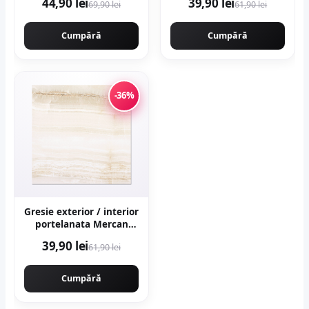
44,90 lei
39,90 lei
69,90 lei
61,90 lei
lucioasa rectificata tip
lucioasa tip marmura
marmura
Cumpără
Cumpără
-36%
Gresie exterior / interior
portelanata Mercan
Beige 48 x 48 cm
39,90 lei
61,90 lei
lucioasa tip marmura
Cumpără