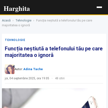
Harghita
Acasă
›
Tehnologie
›
Funcția neștiută a telefonului tău pe care
majoritatea o ignoră
TEHNOLOGIE
Funcția neștiută a telefonului tău pe care
majoritatea o ignoră
Autor:
Adina Tache
joi, 04 septembrie 2025, ora 19:05
48 citiri