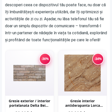
descoperi ceea ce dispozitivul tău poate face, nu doar că
îți îmbunătățești experiența utilizării, dar îți optimizezi și
activitățile de zi cu zi. Așadar, nu lăsa telefonul tău să fie
doar un simplu dispozitiv de comunicare – transformă-l
într-un partener de nădejde în viața ta cotidiană, explorând
și profitând de toate funcționalitățile pe care le oferă!
-36%
-34%
Gresie exterior / interior
Gresie interior
portelanata Delta Beige
antiderapanta Lorca
30 x 60 cm mata
Dark Brown 30 x 30 cm