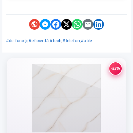
,
,
,
,
#de funcții
#eficientă
#tech
#telefon
#utile
-33%