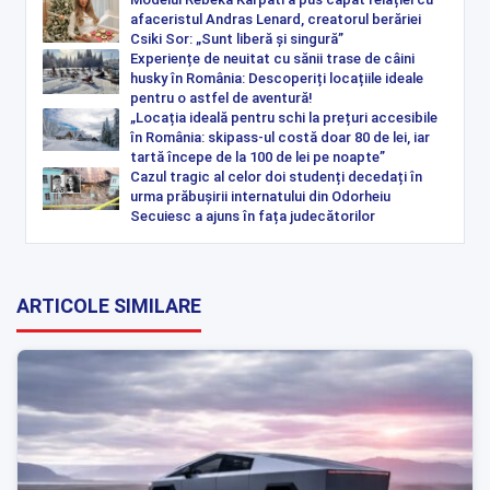
afaceristul Andras Lenard, creatorul berăriei
Csiki Sor: „Sunt liberă și singură”
Experiențe de neuitat cu sănii trase de câini
husky în România: Descoperiți locațiile ideale
pentru o astfel de aventură!
„Locația ideală pentru schi la prețuri accesibile
în România: skipass-ul costă doar 80 de lei, iar
tartă începe de la 100 de lei pe noapte”
Cazul tragic al celor doi studenți decedați în
urma prăbușirii internatului din Odorheiu
Secuiesc a ajuns în fața judecătorilor
ARTICOLE SIMILARE