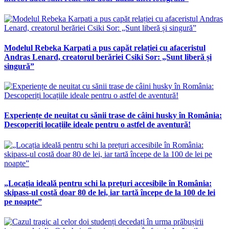
Modelul Rebeka Karpati a pus capăt relației cu afaceristul
Andras Lenard, creatorul berăriei Csiki Sor: „Sunt liberă și
singură”
Experiențe de neuitat cu sănii trase de câini husky în România:
Descoperiți locațiile ideale pentru o astfel de aventură!
„Locația ideală pentru schi la prețuri accesibile în România:
skipass-ul costă doar 80 de lei, iar tartă începe de la 100 de lei
pe noapte”