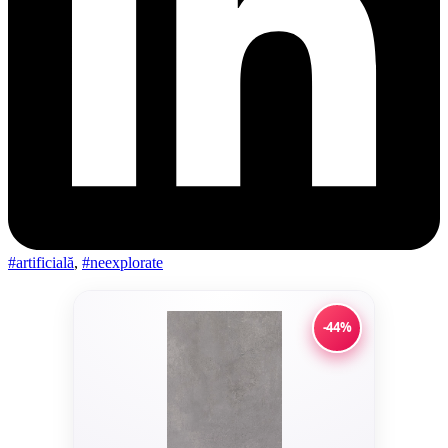
#artificială
,
#neexplorate
-44%