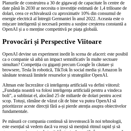
Planurile de construirea a 30 de gigawați de capacitate în centre de
date până în 2030 ar necesita o investiție estimată de 1,4 trilioane de
dolari, ceea ce echivalează cu aproximativ 10% din consumul de
energie electrică al întregii Germaniei în anul 2022. Aceasta este o
mișcare inteligentă și necesară pentru a susține creșterea constantă a
OpenAI și a o menține competitivă pe piața globală.
Provocări și Perspective Viitoare
OpenAI devine un experiment inedit în scena de afaceri: este posibil
ca o companie să aibă un impact semnificativ în multe sectoare
simultan? Competiția cu giganți precum Google în căutare și
browsere, Tesla în robotică, TikTok în social media și Amazon în
sănătate testează limitele resurselor și strategiilor OpenAI.
Altman este încrezător că inteligența artificială va defini viitorul:
„Fundația noastră va folosi inteligența artificială pentru a vindeca
boli”, a subliniat el, alocând 25 de miliarde de dolari pentru acest
scop. Totuși, rămâne de văzut cât de bine va putea OpenAI să
prioritizeze aceste direcții fără a-și pierde atenția asupra obiectivelor
fundamentale.
Pe măsură ce compania continuă să investească în noi tehnologii,
este esențial să vedem dacă va reuși să mențină ritmul rapid și să