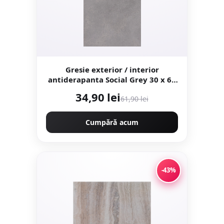
Gresie exterior / interior
antiderapanta Social Grey 30 x 60
cm mata aspect ciment
34,90 lei
61,90 lei
Cumpără acum
-43%