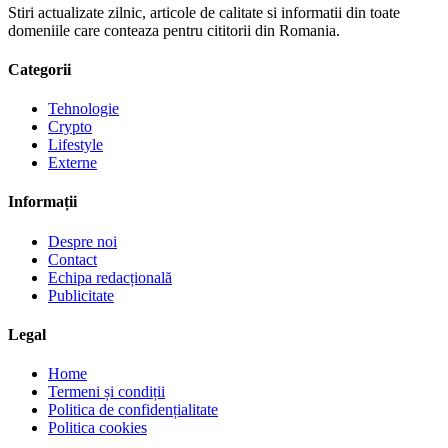
Stiri actualizate zilnic, articole de calitate si informatii din toate
domeniile care conteaza pentru cititorii din Romania.
Categorii
Tehnologie
Crypto
Lifestyle
Externe
Informații
Despre noi
Contact
Echipa redacțională
Publicitate
Legal
Home
Termeni și condiții
Politica de confidențialitate
Politica cookies