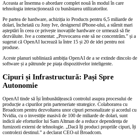
Aceasta ar însemna o abordare complet nouă în modul în care
tehnologia interacționează cu bunăstarea utilizatorilor.
Pe partea de hardware, achiziția io Products pentru 6,5 miliarde de
dolari, încheiată cu Jony Ive, designerul iPhone-ului, a stârnit mari
așteptări în ceea ce privește inovațiile hardware ce urmează să fie
dezvăluite. Ive a comentat: „Provocarea este să ne concentrăm.” și a
sugerat că OpenAI lucrează la între 15 și 20 de idei pentru noi
produse.
Aceste planuri subliniază ambiția OpenAI de a se extinde dincolo de
software și a pătrunde pe piața dispozitivelor inteligente.
Cipuri și Infrastructură: Pași Spre
Autonomie
OpenAI tinde să își îmbunătățească controlul asupra procesului de
producție a cipurilor prin parteneriate strategice. Colaborarea cu
Broadcom pentru dezvoltarea unor cipuri personalizate și acordul cu
Nvidia, cu o investiție masivă de 100 de miliarde de dolari, sunt
indicii ale eforturilor lui Sam Altman de a reduce dependența de
furnizorii externi de tehnologie. „Dacă îți produci propriile cipuri, îți
controlezi destinul.” a declarat CEO-ul Broadcom.