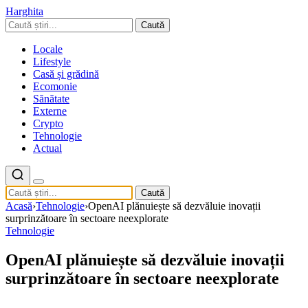
Harghita
Caută
Locale
Lifestyle
Casă și grădină
Ecomonie
Sănătate
Externe
Crypto
Tehnologie
Actual
Caută
Acasă
›
Tehnologie
›
OpenAI plănuiește să dezvăluie inovații
surprinzătoare în sectoare neexplorate
Tehnologie
OpenAI plănuiește să dezvăluie inovații
surprinzătoare în sectoare neexplorate