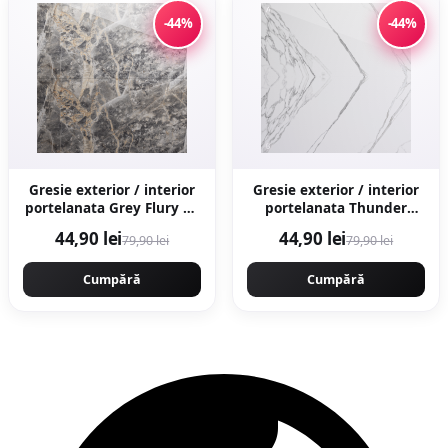
-44%
-44%
Gresie exterior / interior
Gresie exterior / interior
portelanata Grey Flury 60
portelanata Thunder
x 120 cm lucioasa
White Bookmatch B 60 x
44,90 lei
44,90 lei
79,90 lei
79,90 lei
rectificata tip marmura
120 cm lucioasa
rectificata tip marmura
Cumpără
Cumpără