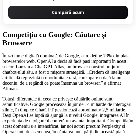
Cumpără acum
Competiția cu Google: Căutare și
Browsere
Într-o lume digitală dominată de Google, care deține 73% din piața
browserelor web, OpenAI a decis să facă pași importanți în acest
sector. Lanzarea ChatGPT Atlas, un browser construit în jurul
chatbot-ului său, a fost o mișcare strategică. „Credem că inteligența
artificială reprezintă o oportunitate rară, care apare o dată la un
deceniu, de a regândi ce poate însemna un browser.” a afirmat
Altman.
Totuși, diferențele în ceea ce privește căutările online sunt
semnificative. Google procesează în jur de 14 miliarde de interogări
zilnic, în timp ce ChatGPT gestionează aproximativ 2,5 miliarde.
Deși OpenAI se luptă să ajungă la nivelul Google, integrarea AI în
experiența de navigare îi conferă un avantaj important. Competiția în
acest domeniu s-a intensificat, iar noi actori precum Perplexity și
Opera sunt, de asemenea, în căutarea unei părți din această piață.