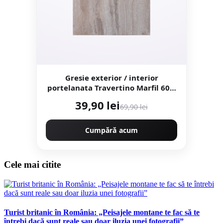
Gresie exterior / interior
portelanata Travertino Marfil 60 x
60 cm lucioasa rectificata tip
39,90 lei
69,90 lei
piatra naturala
Cumpără acum
Cele mai citite
Turist britanic în România: „Peisajele montane te fac să te
întrebi dacă sunt reale sau doar iluzia unei fotografii”