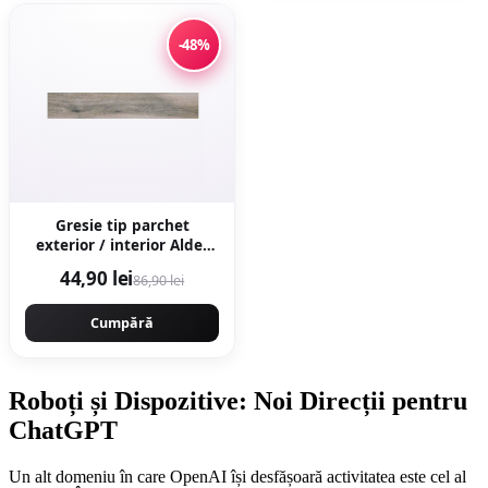
-48%
Gresie tip parchet
exterior / interior Alder
Grey 20 x 120 cm mata
44,90 lei
86,90 lei
portelanata
Cumpără
Roboți și Dispozitive: Noi Direcții pentru
ChatGPT
Un alt domeniu în care OpenAI își desfășoară activitatea este cel al