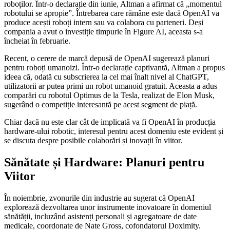
roboților. Într-o declarație din iunie, Altman a afirmat că „momentul
robotului se apropie”. Întrebarea care rămâne este dacă OpenAI va
produce acești roboți intern sau va colabora cu parteneri. Deși
compania a avut o investiție timpurie în Figure AI, aceasta s-a
încheiat în februarie.
Recent, o cerere de marcă depusă de OpenAI sugerează planuri
pentru roboți umanoizi. Într-o declarație captivantă, Altman a propus
ideea că, odată cu subscrierea la cel mai înalt nivel al ChatGPT,
utilizatorii ar putea primi un robot umanoid gratuit. Aceasta a adus
comparări cu robotul Optimus de la Tesla, realizat de Elon Musk,
sugerând o competiție interesantă pe acest segment de piață.
Chiar dacă nu este clar cât de implicată va fi OpenAI în producția
hardware-ului robotic, interesul pentru acest domeniu este evident și
se discuta despre posibile colaborări și inovații în viitor.
Sănătate și Hardware: Planuri pentru
Viitor
În noiembrie, zvonurile din industrie au sugerat că OpenAI
explorează dezvoltarea unor instrumente inovatoare în domeniul
sănătății, incluzând asistenți personali și agregatoare de date
medicale, coordonate de Nate Gross, cofondatorul Doximity.