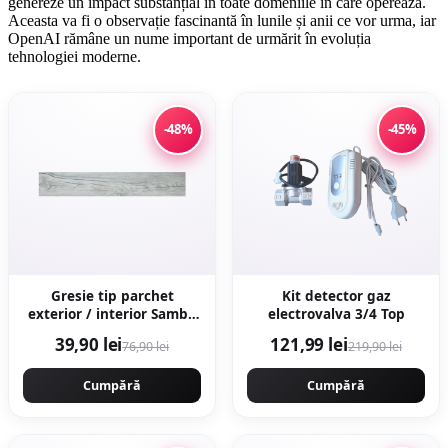
genereze un impact substanțial în toate domeniile în care operează.
Aceasta va fi o observație fascinantă în lunile și anii ce vor urma, iar
OpenAI rămâne un nume important de urmărit în evoluția
tehnologiei moderne.
-48%
-45%
Gresie tip parchet
Kit detector gaz
exterior / interior Samba
electrovalva 3/4 Top
Multi 15 x 90 cm mata
39,90 lei
121,99 lei
76,90 lei
219,90 lei
portelanata
antiderapanta
Cumpără
Cumpără