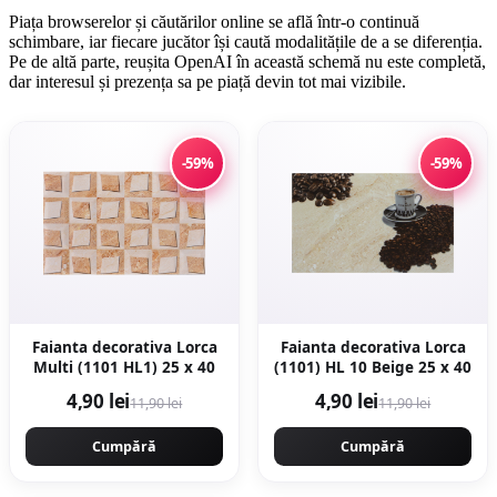
Piața browserelor și căutărilor online se află într-o continuă
schimbare, iar fiecare jucător își caută modalitățile de a se diferenția.
Pe de altă parte, reușita OpenAI în această schemă nu este completă,
dar interesul și prezența sa pe piață devin tot mai vizibile.
-59%
-59%
Faianta decorativa Lorca
Faianta decorativa Lorca
Multi (1101 HL1) 25 x 40
(1101) HL 10 Beige 25 x 40
4,90 lei
4,90 lei
11,90 lei
11,90 lei
Cumpără
Cumpără