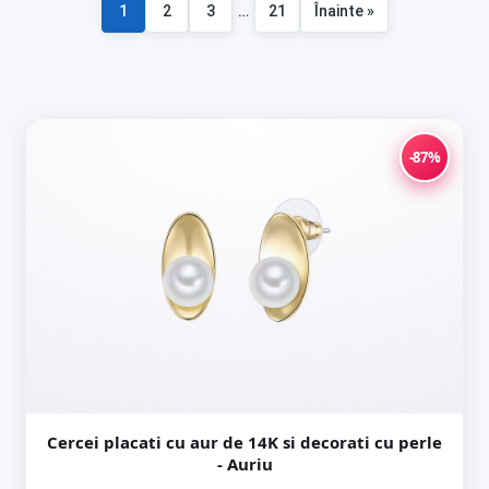
1
2
3
…
21
Înainte »
Paginație
articole
-87%
Cercei placati cu aur de 14K si decorati cu perle
- Auriu