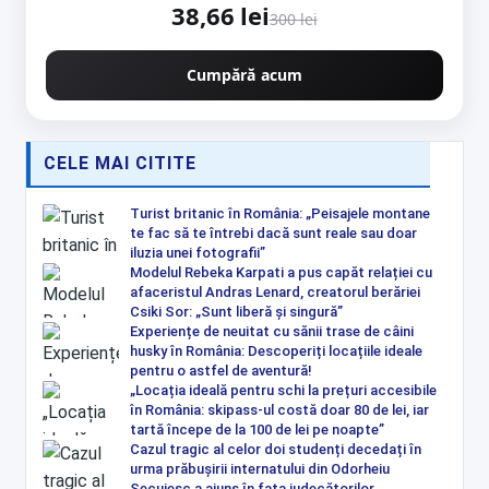
38,66 lei
300 lei
Cumpără acum
CELE MAI CITITE
Turist britanic în România: „Peisajele montane
te fac să te întrebi dacă sunt reale sau doar
iluzia unei fotografii”
Modelul Rebeka Karpati a pus capăt relației cu
afaceristul Andras Lenard, creatorul berăriei
Csiki Sor: „Sunt liberă și singură”
Experiențe de neuitat cu sănii trase de câini
husky în România: Descoperiți locațiile ideale
pentru o astfel de aventură!
„Locația ideală pentru schi la prețuri accesibile
în România: skipass-ul costă doar 80 de lei, iar
tartă începe de la 100 de lei pe noapte”
Cazul tragic al celor doi studenți decedați în
urma prăbușirii internatului din Odorheiu
Secuiesc a ajuns în fața judecătorilor