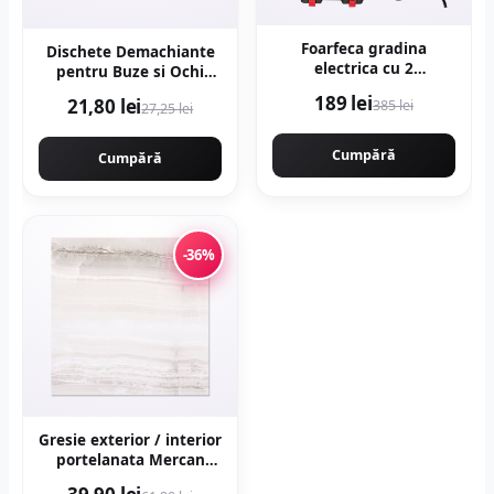
Foarfeca gradina
Dischete Demachiante
electrica cu 2
pentru Buze si Ochi
acumulatori 48V x 8AH,
Stress Relieving Purefull
189 lei
21,80 lei
385 lei
pentru gradina,
27,25 lei
30buc
diametru taiere 27mm,
Valiza, profesional
Cumpără
Cumpără
Motoyama Japan
CMP1728
-36%
Gresie exterior / interior
portelanata Mercan
Grey 48 x 48 cm