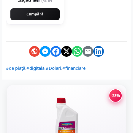
39,90 lei
61,90 lei
lucioasa tip marmura
Cumpără
,
,
,
#de piață
#digitală
#Dolari
#financiare
-28%