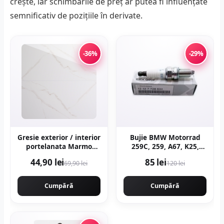
crește, iar schimbările de preț ar putea fi influențate
semnificativ de pozițiile în derivate.
-36%
-29%
Gresie exterior / interior
Bujie BMW Motorrad
portelanata Marmo
259C, 259, A67, K25,
Gold 59 5 x 119 5 cm
K26, K27, K28, K29, K30,
44,90 lei
85 lei
69,90 lei
120 lei
lucioasa rectificata tip
R21, R22, R28
marmura
Cumpără
Cumpără