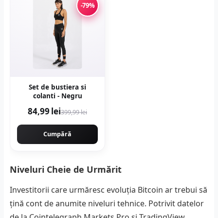
-79%
Set de bustiera si
colanti - Negru
84,99 lei
399,99 lei
Cumpără
Niveluri Cheie de Urmărit
Investitorii care urmăresc evoluția Bitcoin ar trebui să
țină cont de anumite niveluri tehnice. Potrivit datelor
de la Cointelegraph Markets Pro și TradingView,