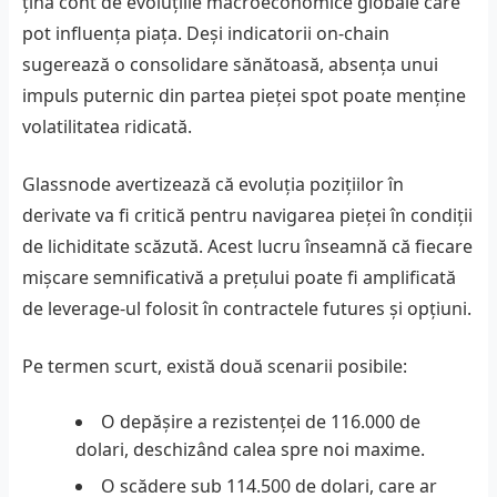
țină cont de evoluțiile macroeconomice globale care
pot influența piața. Deși indicatorii on-chain
sugerează o consolidare sănătoasă, absența unui
impuls puternic din partea pieței spot poate menține
volatilitatea ridicată.
Glassnode avertizează că evoluția pozițiilor în
derivate va fi critică pentru navigarea pieței în condiții
de lichiditate scăzută. Acest lucru înseamnă că fiecare
mișcare semnificativă a prețului poate fi amplificată
de leverage-ul folosit în contractele futures și opțiuni.
Pe termen scurt, există două scenarii posibile:
O depășire a rezistenței de 116.000 de
dolari, deschizând calea spre noi maxime.
O scădere sub 114.500 de dolari, care ar