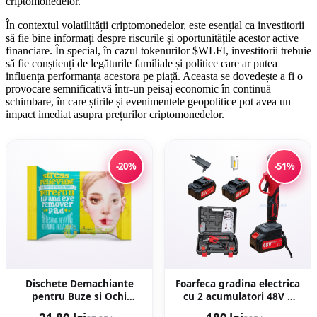
criptomonedelor.
În contextul volatilității criptomonedelor, este esențial ca investitorii
să fie bine informați despre riscurile și oportunitățile acestor active
financiare. În special, în cazul tokenurilor $WLFI, investitorii trebuie
să fie conștienți de legăturile familiale și politice care ar putea
influența performanța acestora pe piață. Aceasta se dovedește a fi o
provocare semnificativă într-un peisaj economic în continuă
schimbare, în care știrile și evenimentele geopolitice pot avea un
impact imediat asupra prețurilor criptomonedelor.
-20%
-51%
Dischete Demachiante
Foarfeca gradina electrica
pentru Buze si Ochi
cu 2 acumulatori 48V x
Stress Relieving Purefull
8AH, pentru gradina,