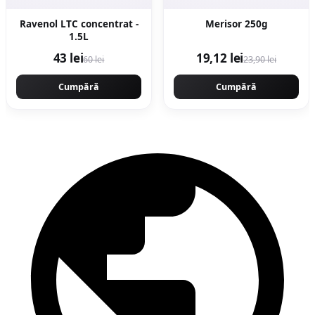
Ravenol LTC concentrat -
Merisor 250g
1.5L
43 lei
19,12 lei
60 lei
23,90 lei
Cumpără
Cumpără