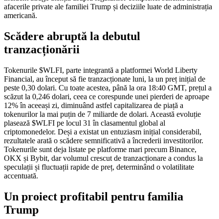
afacerile private ale familiei Trump și deciziile luate de administrația
americană.
Scădere abruptă la debutul
tranzacționării
Tokenurile $WLFI, parte integrantă a platformei World Liberty
Financial, au început să fie tranzacționate luni, la un preț inițial de
peste 0,30 dolari. Cu toate acestea, până la ora 18:40 GMT, prețul a
scăzut la 0,246 dolari, ceea ce corespunde unei pierderi de aproape
12% în aceeași zi, diminuând astfel capitalizarea de piață a
tokenurilor la mai puțin de 7 miliarde de dolari. Această evoluție
plasează $WLFI pe locul 31 în clasamentul global al
criptomonedelor. Deși a existat un entuziasm inițial considerabil,
rezultatele arată o scădere semnificativă a încrederii investitorilor.
Tokenurile sunt deja listate pe platforme mari precum Binance,
OKX și Bybit, dar volumul crescut de tranzacționare a condus la
speculații și fluctuații rapide de preț, determinând o volatilitate
accentuată.
Un proiect profitabil pentru familia
Trump