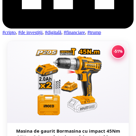
#cripto
,
#de investiții
,
#digitală
,
#financiare
,
#trump
-51%
Masina de gaurit Bormasina cu impact 45Nm