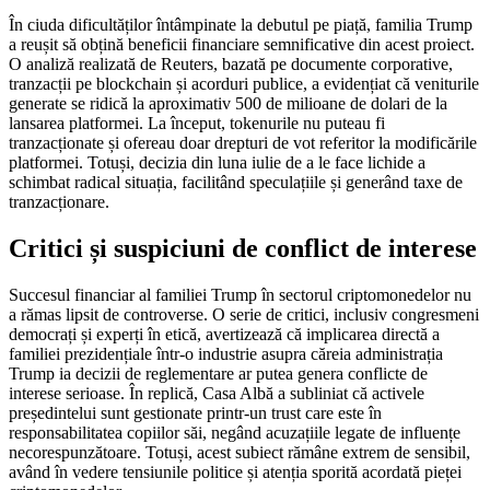
În ciuda dificultăților întâmpinate la debutul pe piață, familia Trump
a reușit să obțină beneficii financiare semnificative din acest proiect.
O analiză realizată de Reuters, bazată pe documente corporative,
tranzacții pe blockchain și acorduri publice, a evidențiat că veniturile
generate se ridică la aproximativ 500 de milioane de dolari de la
lansarea platformei. La început, tokenurile nu puteau fi
tranzacționate și ofereau doar drepturi de vot referitor la modificările
platformei. Totuși, decizia din luna iulie de a le face lichide a
schimbat radical situația, facilitând speculațiile și generând taxe de
tranzacționare.
Critici și suspiciuni de conflict de interese
Succesul financiar al familiei Trump în sectorul criptomonedelor nu
a rămas lipsit de controverse. O serie de critici, inclusiv congresmeni
democrați și experți în etică, avertizează că implicarea directă a
familiei prezidențiale într-o industrie asupra căreia administrația
Trump ia decizii de reglementare ar putea genera conflicte de
interese serioase. În replică, Casa Albă a subliniat că activele
președintelui sunt gestionate printr-un trust care este în
responsabilitatea copiilor săi, negând acuzațiile legate de influențe
necorespunzătoare. Totuși, acest subiect rămâne extrem de sensibil,
având în vedere tensiunile politice și atenția sporită acordată pieței