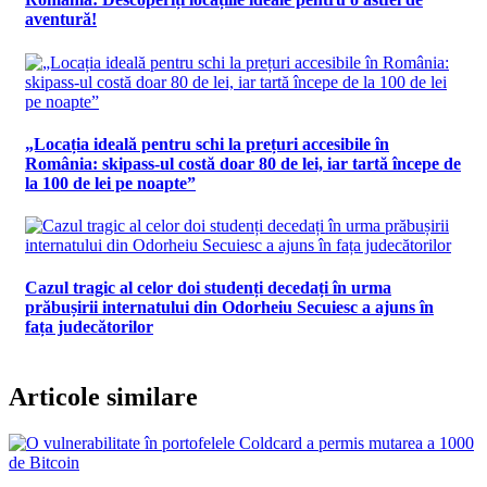
aventură!
„Locația ideală pentru schi la prețuri accesibile în
România: skipass-ul costă doar 80 de lei, iar tartă începe de
la 100 de lei pe noapte”
Cazul tragic al celor doi studenți decedați în urma
prăbușirii internatului din Odorheiu Secuiesc a ajuns în
fața judecătorilor
Articole similare