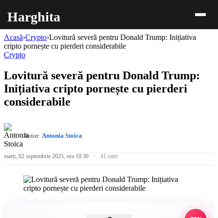
Harghita
Acasă
›
Crypto
›
Lovitură severă pentru Donald Trump: Inițiativa
cripto pornește cu pierderi considerabile
Crypto
Lovitură severă pentru Donald Trump:
Inițiativa cripto pornește cu pierderi
considerabile
Autor:
Antonia Stoica
marți, 02 septembrie 2025, ora 10:30
41 citiri