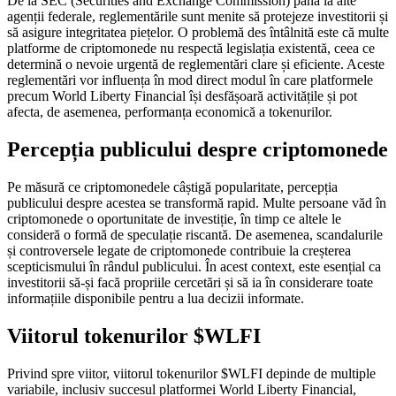
De la SEC (Securities and Exchange Commission) până la alte
agenții federale, reglementările sunt menite să protejeze investitorii și
să asigure integritatea piețelor. O problemă des întâlnită este că multe
platforme de criptomonede nu respectă legislația existentă, ceea ce
determină o nevoie urgentă de reglementări clare și eficiente. Aceste
reglementări vor influența în mod direct modul în care platformele
precum World Liberty Financial își desfășoară activitățile și pot
afecta, de asemenea, performanța economică a tokenurilor.
Percepția publicului despre criptomonede
Pe măsură ce criptomonedele câștigă popularitate, percepția
publicului despre acestea se transformă rapid. Multe persoane văd în
criptomonede o oportunitate de investiție, în timp ce altele le
consideră o formă de speculație riscantă. De asemenea, scandalurile
și controversele legate de criptomonede contribuie la creșterea
scepticismului în rândul publicului. În acest context, este esențial ca
investitorii să-și facă propriile cercetări și să ia în considerare toate
informațiile disponibile pentru a lua decizii informate.
Viitorul tokenurilor $WLFI
Privind spre viitor, viitorul tokenurilor $WLFI depinde de multiple
variabile, inclusiv succesul platformei World Liberty Financial,