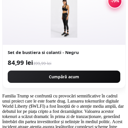
-79%
Set de bustiera si colanti - Negru
84,99 lei
399,99 lei
Cumpără acum
Familia Trump se confruntă cu provocări semnificative în cadrul
unui proiect care le este foarte drag. Lansarea tokenurilor digitale
World Liberty ($WLFI) a fost însoțită de o atenție media amplă, dar
debutul lor pe piața cripto a fost dezamăgitor. Valoarea acestor
tokenuri a scăzut dramatic în prima zi de tranzacționare, generând
întrebări din partea investitorilor și neliniște în mediul politic. Acest
incident atrage atenția asupra legăturilor complexei scheme între