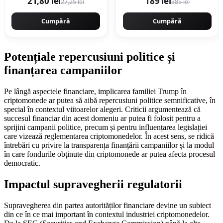
21,80 lei
189 lei
27,25 lei
385 lei
30buc
diametru taiere 27mm,
Valiza, profesional
Cumpără
Motoyama Japan
Cumpără
CMP1728
Potențiale repercusiuni politice și
finanțarea campaniilor
Pe lângă aspectele financiare, implicarea familiei Trump în
criptomonede ar putea să aibă repercusiuni politice semnificative, în
special în contextul viitoarelor alegeri. Criticii argumentează că
succesul financiar din acest domeniu ar putea fi folosit pentru a
sprijini campanii politice, precum și pentru influențarea legislației
care vizează reglementarea criptomonedelor. În acest sens, se ridică
întrebări cu privire la transparența finanțării campaniilor și la modul
în care fondurile obținute din criptomonede ar putea afecta procesul
democratic.
Impactul supravegherii regulatorii
Supravegherea din partea autorităților financiare devine un subiect
din ce în ce mai important în contextul industriei criptomonedelor.