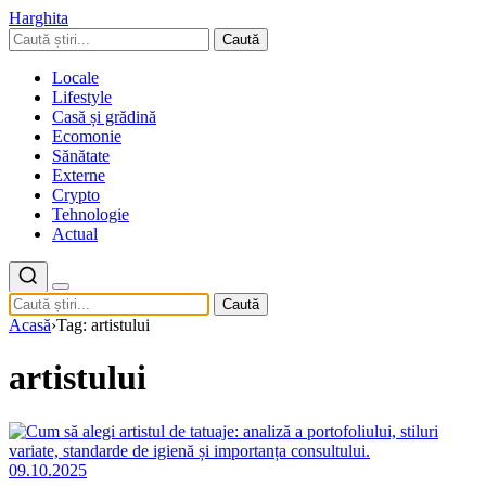
Harghita
Caută
Locale
Lifestyle
Casă și grădină
Ecomonie
Sănătate
Externe
Crypto
Tehnologie
Actual
Caută
Acasă
›
Tag: artistului
artistului
09.10.2025