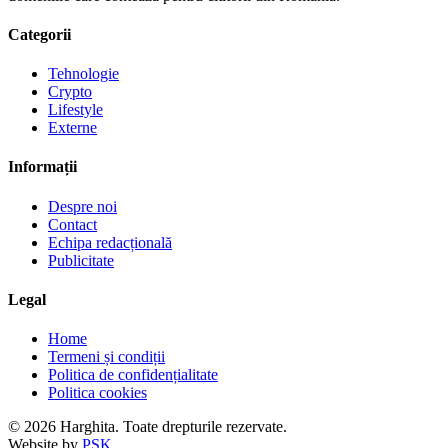
Categorii
Tehnologie
Crypto
Lifestyle
Externe
Informații
Despre noi
Contact
Echipa redacțională
Publicitate
Legal
Home
Termeni și condiții
Politica de confidențialitate
Politica cookies
© 2026 Harghita. Toate drepturile rezervate.
Website by
PSK