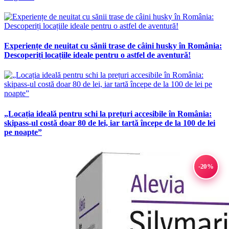
Experiențe de neuitat cu sănii trase de câini husky în România:
Descoperiți locațiile ideale pentru o astfel de aventură!
„Locația ideală pentru schi la prețuri accesibile în România:
skipass-ul costă doar 80 de lei, iar tartă începe de la 100 de lei
pe noapte”
-20%