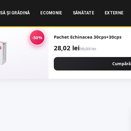
SĂ ȘI GRĂDINĂ
ECOMONIE
SĂNĂTATE
EXTERNE
Pachet Echinacea 30cps+30cps
-50%
28,02 lei
56,03 lei
Cumpără