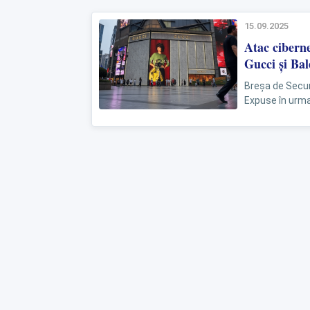
15.09.2025
Atac ciberne
Gucci și Ba
Breșa de Securi
Expuse în urma 
proprietar al...