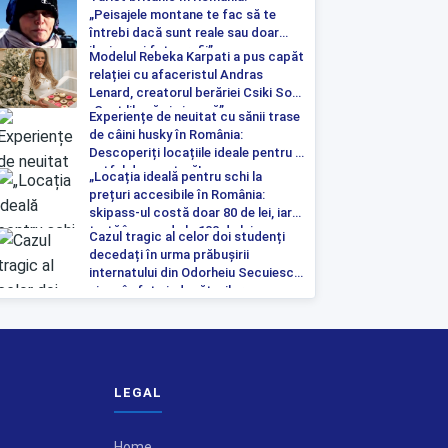
„Peisajele montane te fac să te
întrebi dacă sunt reale sau doar
iluzia unei fotografii”
Modelul Rebeka Karpati a pus capăt
relației cu afaceristul Andras
Lenard, creatorul berăriei Csiki Sor:
„Sunt liberă și singură”
Experiențe de neuitat cu sănii trase
de câini husky în România:
Descoperiți locațiile ideale pentru o
astfel de aventură!
„Locația ideală pentru schi la
prețuri accesibile în România:
skipass-ul costă doar 80 de lei, iar
tartă începe de la 100 de lei pe
Cazul tragic al celor doi studenți
noapte”
decedați în urma prăbușirii
internatului din Odorheiu Secuiesc a
ajuns în fața judecătorilor
LEGAL
Home