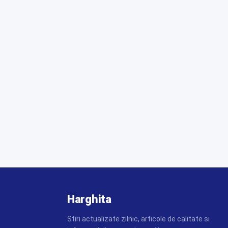
Harghita
Stiri actualizate zilnic, articole de calitate si