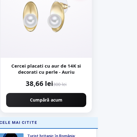
Cercei placati cu aur de 14K si
decorati cu perle - Auriu
38,66 lei
300 lei
Cumpără acum
CELE MAI CITITE
Turist britanic în România: