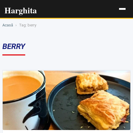
Harghita
Acasă
›
Tag: berry
BERRY