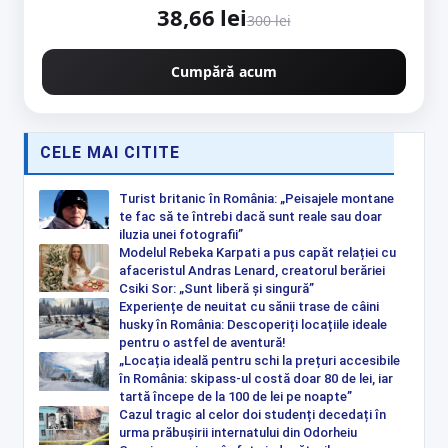
38,66 lei
300 lei
Cumpără acum
CELE MAI CITITE
Turist britanic în România: „Peisajele montane
te fac să te întrebi dacă sunt reale sau doar
iluzia unei fotografii”
Modelul Rebeka Karpati a pus capăt relației cu
afaceristul Andras Lenard, creatorul berăriei
Csiki Sor: „Sunt liberă și singură”
Experiențe de neuitat cu sănii trase de câini
husky în România: Descoperiți locațiile ideale
pentru o astfel de aventură!
„Locația ideală pentru schi la prețuri accesibile
în România: skipass-ul costă doar 80 de lei, iar
tartă începe de la 100 de lei pe noapte”
Cazul tragic al celor doi studenți decedați în
urma prăbușirii internatului din Odorheiu