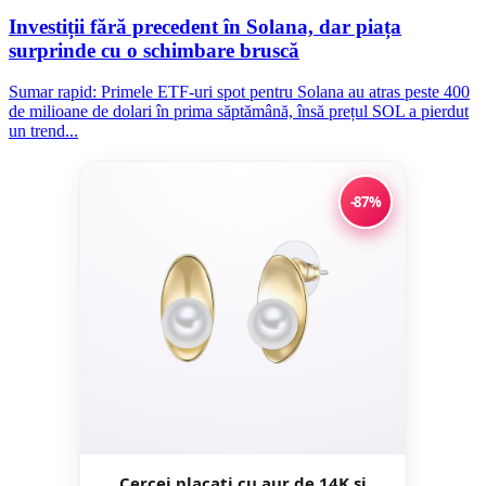
Investiții fără precedent în Solana, dar piața
surprinde cu o schimbare bruscă
Sumar rapid: Primele ETF-uri spot pentru Solana au atras peste 400
de milioane de dolari în prima săptămână, însă prețul SOL a pierdut
un trend...
-87%
Cercei placati cu aur de 14K si