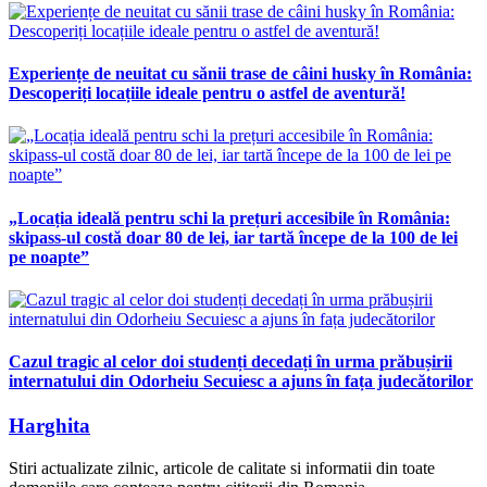
Experiențe de neuitat cu sănii trase de câini husky în România:
Descoperiți locațiile ideale pentru o astfel de aventură!
„Locația ideală pentru schi la prețuri accesibile în România:
skipass-ul costă doar 80 de lei, iar tartă începe de la 100 de lei
pe noapte”
Cazul tragic al celor doi studenți decedați în urma prăbușirii
internatului din Odorheiu Secuiesc a ajuns în fața judecătorilor
Harghita
Stiri actualizate zilnic, articole de calitate si informatii din toate