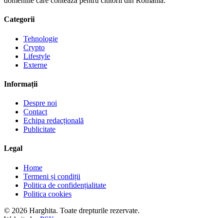
domeniile care conteaza pentru cititorii din Romania.
Categorii
Tehnologie
Crypto
Lifestyle
Externe
Informații
Despre noi
Contact
Echipa redacțională
Publicitate
Legal
Home
Termeni și condiții
Politica de confidențialitate
Politica cookies
© 2026 Harghita. Toate drepturile rezervate.