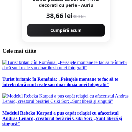
decorati cu perle - Auriu
38,66 lei
300 lei
Cumpără acum
Cele mai citite
Turist britanic în România: „Peisajele montane te fac să te
întrebi dacă sunt reale sau doar iluzia unei fotografii”
Modelul Rebeka Karpati a pus capăt relației cu afaceristul
Andras Lenard, creatorul berăriei Csiki Sor: „Sunt liberă și
singură”