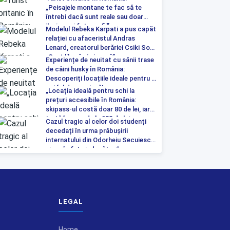
„Peisajele montane te fac să te
întrebi dacă sunt reale sau doar
iluzia unei fotografii”
Modelul Rebeka Karpati a pus capăt
relației cu afaceristul Andras
Lenard, creatorul berăriei Csiki Sor:
„Sunt liberă și singură”
Experiențe de neuitat cu sănii trase
de câini husky în România:
Descoperiți locațiile ideale pentru o
astfel de aventură!
„Locația ideală pentru schi la
prețuri accesibile în România:
skipass-ul costă doar 80 de lei, iar
tartă începe de la 100 de lei pe
Cazul tragic al celor doi studenți
noapte”
decedați în urma prăbușirii
internatului din Odorheiu Secuiesc a
ajuns în fața judecătorilor
LEGAL
Home