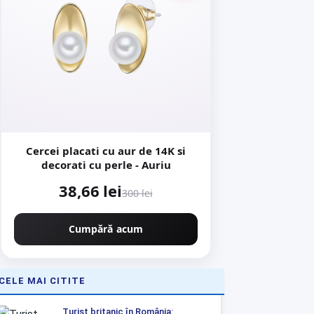
Cercei placati cu aur de 14K si
decorati cu perle - Auriu
38,66 lei
300 lei
Cumpără acum
CELE MAI CITITE
Turist britanic în România: