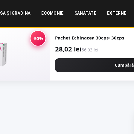
SĂ ȘI GRĂDINĂ
ECOMONIE
SĂNĂTATE
EXTERNE
Pachet Echinacea 30cps+30cps
-50%
28,02 lei
56,03 lei
Cumpără