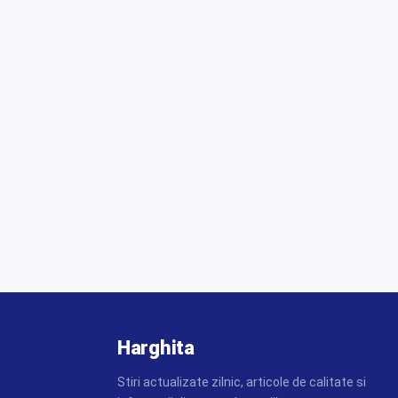
Harghita
Stiri actualizate zilnic, articole de calitate si