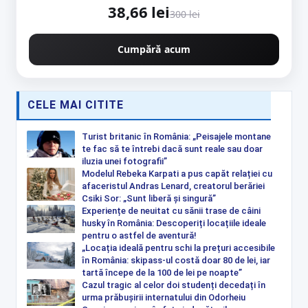
38,66 lei
300 lei
Cumpără acum
CELE MAI CITITE
Turist britanic în România: „Peisajele montane
te fac să te întrebi dacă sunt reale sau doar
iluzia unei fotografii”
Modelul Rebeka Karpati a pus capăt relației cu
afaceristul Andras Lenard, creatorul berăriei
Csiki Sor: „Sunt liberă și singură”
Experiențe de neuitat cu sănii trase de câini
husky în România: Descoperiți locațiile ideale
pentru o astfel de aventură!
„Locația ideală pentru schi la prețuri accesibile
în România: skipass-ul costă doar 80 de lei, iar
tartă începe de la 100 de lei pe noapte”
Cazul tragic al celor doi studenți decedați în
urma prăbușirii internatului din Odorheiu