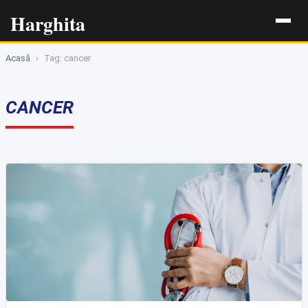
Harghita
Acasă
›
Tag: cancer
CANCER