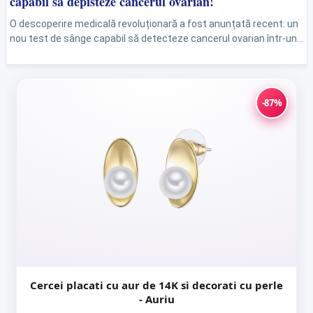
capabil să depisteze cancerul ovarian!
O descoperire medicală revoluționară a fost anunțată recent: un
nou test de sânge capabil să detecteze cancerul ovarian într-un
stadiu incipient, ceea ce ar putea...
-87%
Cercei placati cu aur de 14K si decorati cu perle
- Auriu