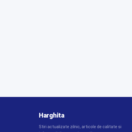
Harghita
Stiri actualizate zilnic, articole de calitate si