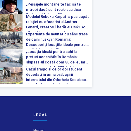
„Peisajele montane te fac să te
întrebi dacă sunt reale sau doar
iluzia unei fotografii”
Modelul Rebeka Karpati a pus capăt
relației cu afaceristul Andras
Lenard, creatorul berăriei Csiki Sor:
„Sunt liberă și singură”
Experiențe de neuitat cu sănii trase
de câini husky în România:
Descoperiți locațiile ideale pentru o
astfel de aventură!
„Locația ideală pentru schi la
prețuri accesibile în România:
skipass-ul costă doar 80 de lei, iar
tartă începe de la 100 de lei pe
Cazul tragic al celor doi studenți
noapte”
decedați în urma prăbușirii
internatului din Odorheiu Secuiesc a
ajuns în fața judecătorilor
LEGAL
Home