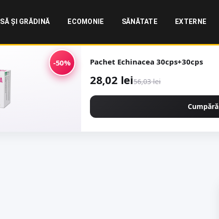
SĂ ȘI GRĂDINĂ
ECOMONIE
SĂNĂTATE
EXTERNE
Pachet Echinacea 30cps+30cps
-50%
28,02 lei
56,03 lei
Cumpără