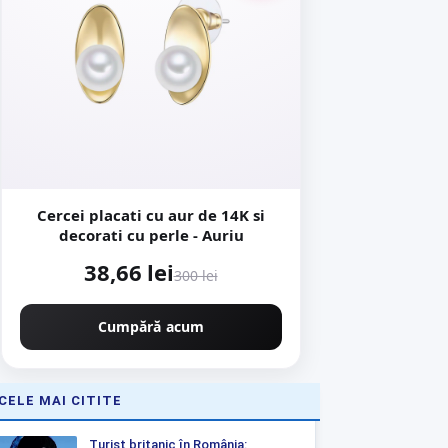
Cercei placati cu aur de 14K si
decorati cu perle - Auriu
38,66 lei
300 lei
Cumpără acum
CELE MAI CITITE
Turist britanic în România: