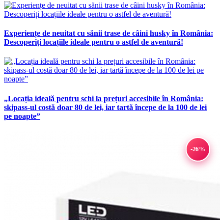
Experiențe de neuitat cu sănii trase de câini husky în România:
Descoperiți locațiile ideale pentru o astfel de aventură!
„Locația ideală pentru schi la prețuri accesibile în România:
skipass-ul costă doar 80 de lei, iar tartă începe de la 100 de lei
pe noapte”
-26%