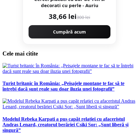
decorati cu perle - Auriu
38,66 lei
300 lei
Cumpără acum
Cele mai citite
Turist britanic în România: „Peisajele montane te fac să te
întrebi dacă sunt reale sau doar iluzia unei fotografii”
Modelul Rebeka Karpati a pus capăt relației cu afaceristul
Andras Lenard, creatorul berăriei Csiki Sor: „Sunt liberă și
singură”