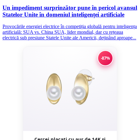
Un impediment surprinzător pune în pericol avansul
Statelor Unite în domeniul inteligenței artificiale
Provocările energiei electrice în competiția globală pentru inteligența
artificială: SUA vs. China SUA, lider mondial, dar cu rețeaua
electrică sub presiune Statele Unite ale Americii, deținând aproape...
-87%
Cercei placati cu aur de 14K si