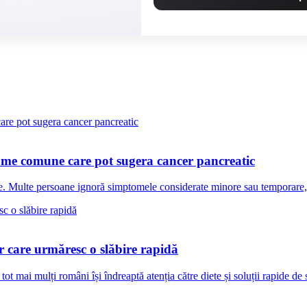
ome comune care pot sugera cancer pancreatic
te. Multe persoane ignoră simptomele considerate minore sau temporare, c
r care urmăresc o slăbire rapidă
 mai mulți români își îndreaptă atenția către diete și soluții rapide de s