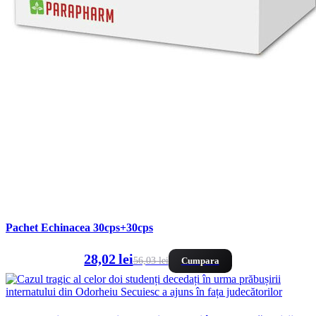
Pachet Echinacea 30cps+30cps
28,02 lei
56,03 lei
Cumpara