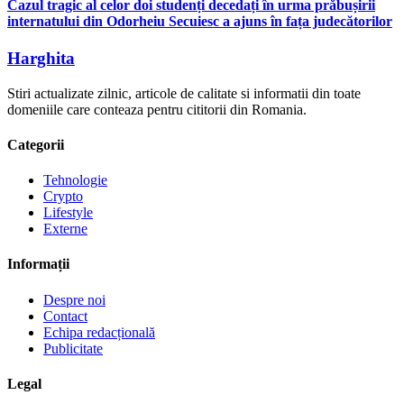
Cazul tragic al celor doi studenți decedați în urma prăbușirii
internatului din Odorheiu Secuiesc a ajuns în fața judecătorilor
Harghita
Stiri actualizate zilnic, articole de calitate si informatii din toate
domeniile care conteaza pentru cititorii din Romania.
Categorii
Tehnologie
Crypto
Lifestyle
Externe
Informații
Despre noi
Contact
Echipa redacțională
Publicitate
Legal