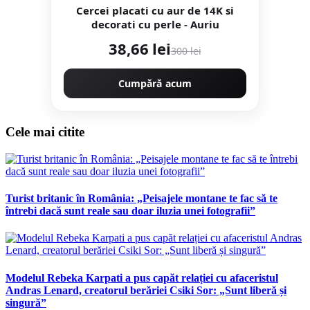
Cercei placati cu aur de 14K si
decorati cu perle - Auriu
38,66 lei
300 lei
Cumpără acum
Cele mai citite
Turist britanic în România: „Peisajele montane te fac să te
întrebi dacă sunt reale sau doar iluzia unei fotografii”
Modelul Rebeka Karpati a pus capăt relației cu afaceristul
Andras Lenard, creatorul berăriei Csiki Sor: „Sunt liberă și
singură”