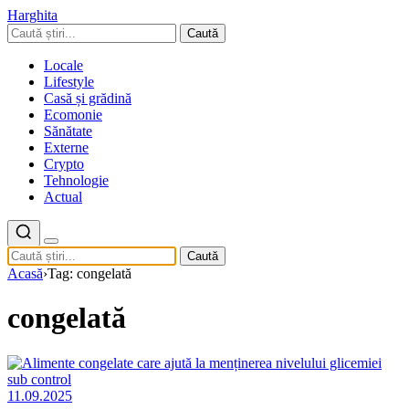
Harghita
Caută
Locale
Lifestyle
Casă și grădină
Ecomonie
Sănătate
Externe
Crypto
Tehnologie
Actual
Caută
Acasă
›
Tag: congelată
congelată
11.09.2025