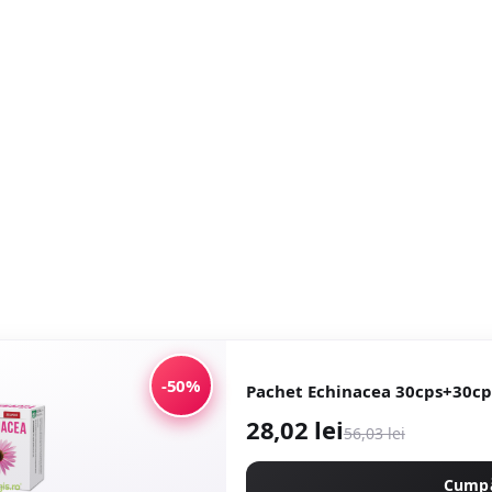
-50%
Pachet Echinacea 30cps+30cp
28,02 lei
56,03 lei
Cump