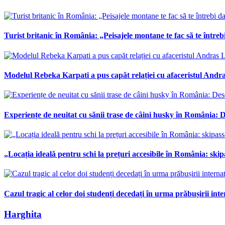
Turist britanic în România: „Peisajele montane te fac să te întrebi
Modelul Rebeka Karpati a pus capăt relației cu afaceristul Andras
Experiențe de neuitat cu sănii trase de câini husky în România: De
„Locația ideală pentru schi la prețuri accesibile în România: skipa
Cazul tragic al celor doi studenți decedați în urma prăbușirii int
Harghita