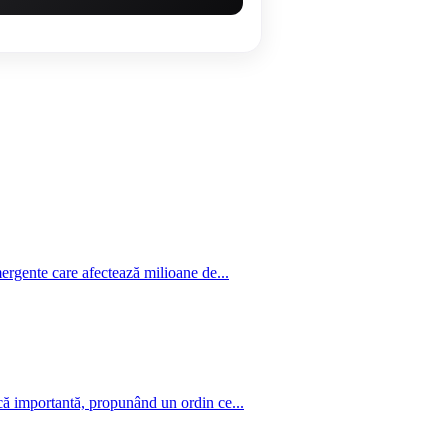
ergente care afectează milioane de...
ică importantă, propunând un ordin ce...