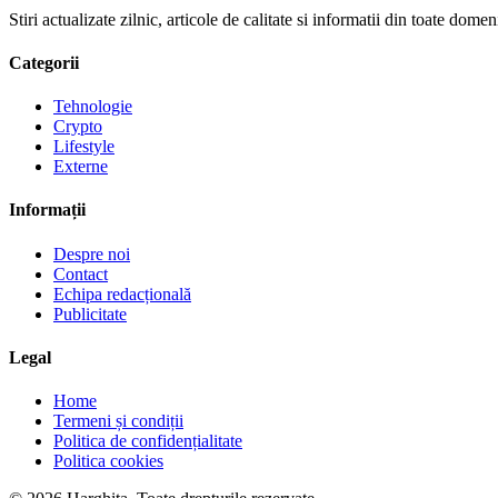
Stiri actualizate zilnic, articole de calitate si informatii din toate dom
Categorii
Tehnologie
Crypto
Lifestyle
Externe
Informații
Despre noi
Contact
Echipa redacțională
Publicitate
Legal
Home
Termeni și condiții
Politica de confidențialitate
Politica cookies