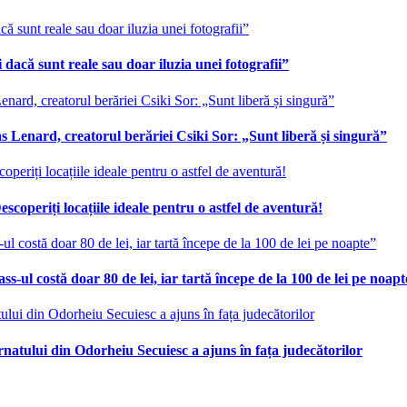
 dacă sunt reale sau doar iluzia unei fotografii”
 Lenard, creatorul berăriei Csiki Sor: „Sunt liberă și singură”
scoperiți locațiile ideale pentru o astfel de aventură!
ss-ul costă doar 80 de lei, iar tartă începe de la 100 de lei pe noap
ernatului din Odorheiu Secuiesc a ajuns în fața judecătorilor