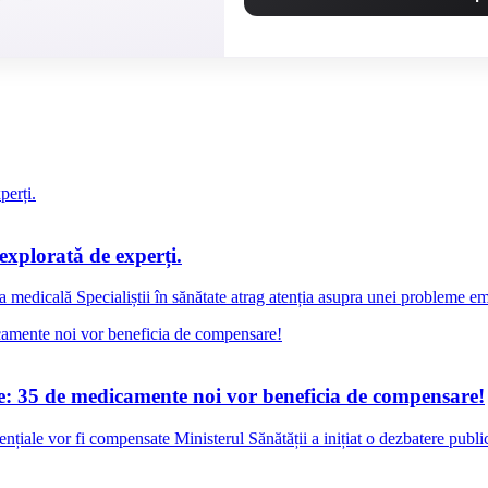
explorată de experți.
a medicală Specialiștii în sănătate atrag atenția asupra unei probleme em
ce: 35 de medicamente noi vor beneficia de compensare!
nțiale vor fi compensate Ministerul Sănătății a inițiat o dezbatere publ