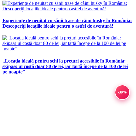
Experiențe de neuitat cu sănii trase de câini husky în România:
Descoperiți locațiile ideale pentru o astfel de aventură!
„Locația ideală pentru schi la prețuri accesibile în România:
skipass-ul costă doar 80 de lei, iar tartă începe de la 100 de lei
pe noapte”
-30%