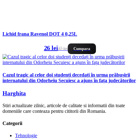
Lichid frana Ravenol DOT 4 0,25L
26 lei
37 lei
Cumpara
Cazul tragic al celor doi studenți decedați în urma prăbușirii
internatului din Odorheiu Secuiesc a ajuns în fața judecătorilor
Harghita
Stiri actualizate zilnic, articole de calitate si informatii din toate
domeniile care conteaza pentru cititorii din Romania.
Categorii
Tehnologie