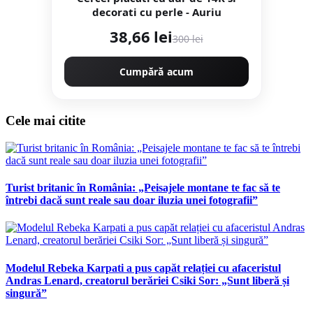
decorati cu perle - Auriu
38,66 lei
300 lei
Cumpără acum
Cele mai citite
Turist britanic în România: „Peisajele montane te fac să te
întrebi dacă sunt reale sau doar iluzia unei fotografii”
Modelul Rebeka Karpati a pus capăt relației cu afaceristul
Andras Lenard, creatorul berăriei Csiki Sor: „Sunt liberă și
singură”