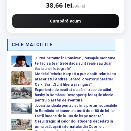
38,66 lei
300 lei
Cumpără acum
CELE MAI CITITE
Turist britanic în România: „Peisajele montane
te fac să te întrebi dacă sunt reale sau doar
iluzia unei fotografii”
Modelul Rebeka Karpati a pus capăt relației cu
afaceristul Andras Lenard, creatorul berăriei
Csiki Sor: „Sunt liberă și singură”
Experiențe de neuitat cu sănii trase de câini
husky în România: Descoperiți locațiile ideale
pentru o astfel de aventură!
„Locația ideală pentru schi la prețuri accesibile
în România: skipass-ul costă doar 80 de lei, iar
tartă începe de la 100 de lei pe noapte”
Cazul tragic al celor doi studenți decedați în
urma prăbușirii internatului din Odorheiu