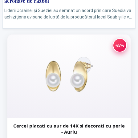
aeronave de război
Liderii Ucrainei și Sueziei au semnat un acord prin care Suedia va
achiziționa avioane de luptă de la producătorul local Saab și le va
exporta...
-87%
Cercei placati cu aur de 14K si decorati cu perle
- Auriu