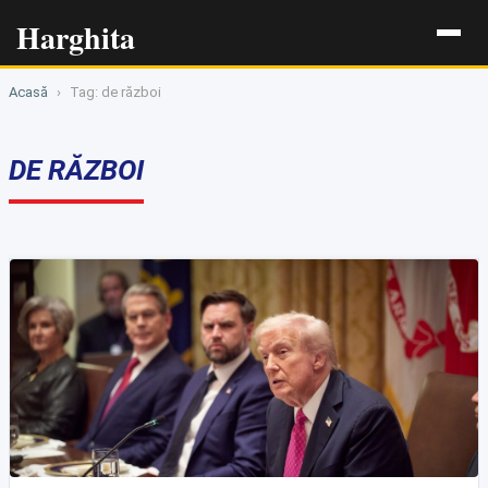
Harghita
Acasă
›
Tag: de război
DE RĂZBOI