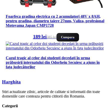
Foarfeca gradina electrica cu 2 acumulatori 48V x 8AH,
pentru gradina, diametru taiere 27mm, Valiza, profesional
Motoyama Japan CMP1728
189 lei
385 lei
Cumpara
Cazul tragic al celor doi studenți decedați în urma
prăbușirii internatului din Odorheiu Secuiesc a ajuns în
fața judecătorilor
Harghita
Stiri actualizate zilnic, articole de calitate si informatii din toate
domeniile care conteaza pentru cititorii din Romania.
Categorii