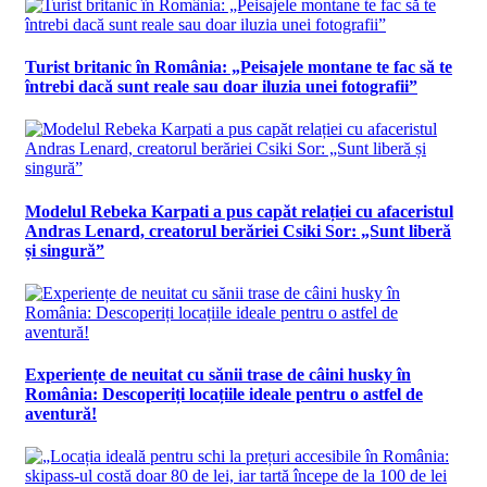
Turist britanic în România: „Peisajele montane te fac să te
întrebi dacă sunt reale sau doar iluzia unei fotografii”
Modelul Rebeka Karpati a pus capăt relației cu afaceristul
Andras Lenard, creatorul berăriei Csiki Sor: „Sunt liberă
și singură”
Experiențe de neuitat cu sănii trase de câini husky în
România: Descoperiți locațiile ideale pentru o astfel de
aventură!