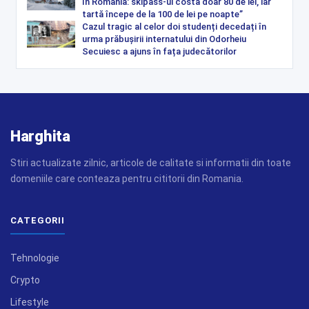
în România: skipass-ul costă doar 80 de lei, iar
tartă începe de la 100 de lei pe noapte”
Cazul tragic al celor doi studenți decedați în
urma prăbușirii internatului din Odorheiu
Secuiesc a ajuns în fața judecătorilor
Harghita
Stiri actualizate zilnic, articole de calitate si informatii din toate
domeniile care conteaza pentru cititorii din Romania.
CATEGORII
Tehnologie
Crypto
Lifestyle