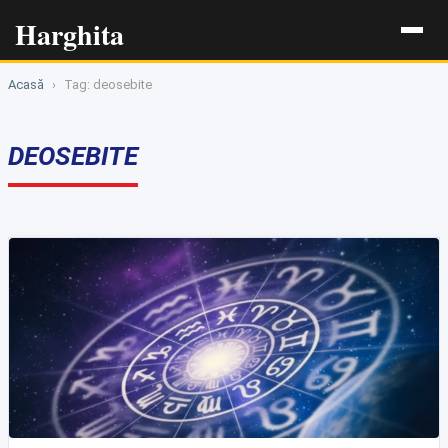
Harghita
Acasă
›
Tag: deosebite
DEOSEBITE