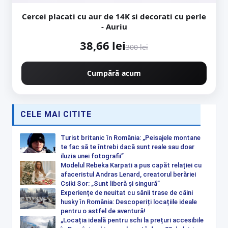
Cercei placati cu aur de 14K si decorati cu perle
- Auriu
38,66 lei
300 lei
Cumpără acum
CELE MAI CITITE
Turist britanic în România: „Peisajele montane
te fac să te întrebi dacă sunt reale sau doar
iluzia unei fotografii”
Modelul Rebeka Karpati a pus capăt relației cu
afaceristul Andras Lenard, creatorul berăriei
Csiki Sor: „Sunt liberă și singură”
Experiențe de neuitat cu sănii trase de câini
husky în România: Descoperiți locațiile ideale
pentru o astfel de aventură!
„Locația ideală pentru schi la prețuri accesibile