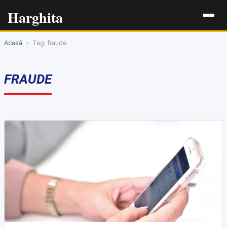
Harghita
Acasă
›
Tag: fraude
FRAUDE