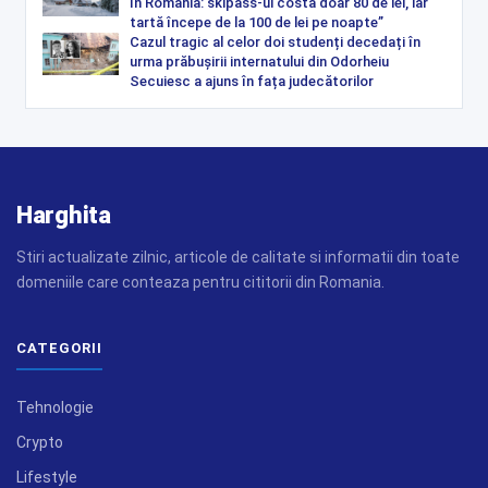
în România: skipass-ul costă doar 80 de lei, iar
tartă începe de la 100 de lei pe noapte”
Cazul tragic al celor doi studenți decedați în
urma prăbușirii internatului din Odorheiu
Secuiesc a ajuns în fața judecătorilor
Harghita
Stiri actualizate zilnic, articole de calitate si informatii din toate
domeniile care conteaza pentru cititorii din Romania.
CATEGORII
Tehnologie
Crypto
Lifestyle