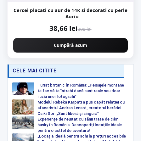
Cercei placati cu aur de 14K si decorati cu perle
- Auriu
38,66 lei
300 lei
Cumpără acum
CELE MAI CITITE
Turist britanic în România: „Peisajele montane
te fac să te întrebi dacă sunt reale sau doar
iluzia unei fotografii”
Modelul Rebeka Karpati a pus capăt relației cu
afaceristul Andras Lenard, creatorul berăriei
Csiki Sor: „Sunt liberă și singură”
Experiențe de neuitat cu sănii trase de câini
husky în România: Descoperiți locațiile ideale
pentru o astfel de aventură!
„Locația ideală pentru schi la prețuri accesibile