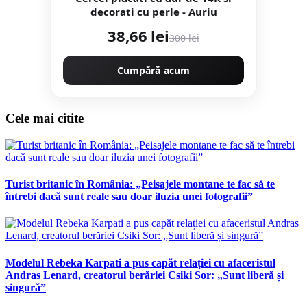
decorati cu perle - Auriu
38,66 lei
300 lei
Cumpără acum
Cele mai citite
Turist britanic în România: „Peisajele montane te fac să te
întrebi dacă sunt reale sau doar iluzia unei fotografii”
Modelul Rebeka Karpati a pus capăt relației cu afaceristul
Andras Lenard, creatorul berăriei Csiki Sor: „Sunt liberă și
singură”