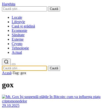
Harghita
Caută
Locale
Lifestyle
Casă și grădină
Ecomonie
Sănătate
Externe
Crypto
Tehnologie
Actual
Caută
Acasă
›
Tag: gox
gox
29.10.2025