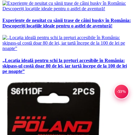
Experiențe de neuitat cu sănii trase de câini husky în România:
Descoperiți locațiile ideale pentru o astfel de aventură!
„Locația ideală pentru schi la prețuri accesibile în România:
skipass-ul costă doar 80 de lei, iar tartă începe de la 100 de lei
pe noapte”
-53%