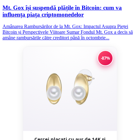
Mt. Gox își suspendă plățile în Bitcoin: cum va
influența piața criptomonedelor
Amânarea Rambursărilor de la Mt. Gox: Impactul Asupra Pieței
Bitcoin și Perspectivele Viitoare Sumar Fondul Mt. Gox a decis să
amâne rambursările către creditori până în octombrie...
-87%
Cercei placati cu aur de 14K si